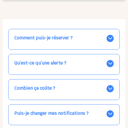
Comment puis-je réserver ?
Nos places libres au quotidien sont affichées jour par
jour dans le calendrier ci-dessus, EN BLEU. Tapez sur
celle qui vous intéresse, choisissez vos horaires, et la
Qu’est-ce qu’une alerte ?
confirmation est immédiate ! Vos accueils
apparaissent EN VERT (avec une étoile).
Vous avez besoin d'une solution d'accueil pour une
date précise, ou pour un jour régulier dans la semaine,
mais les places disponibles EN BLEU ne correspondent
Combien ça coûte ?
pas ? Créez une alerte ponctuelle ou récurrente, ainsi
vous recevrez l'information dès que la place se libère.
Votre accueil est normalement facturé par la direction
Choisissez minutieusement vos horaires.
de la crèche, en fin de mois, selon votre taux horaire
habituel. N'hésitez pas à confirmer directement avec
Puis-je changer mes notifications ?
l'équipe lors de la prochaine visite !
Dans votre profil (bouton bleu en haut à droite), vous