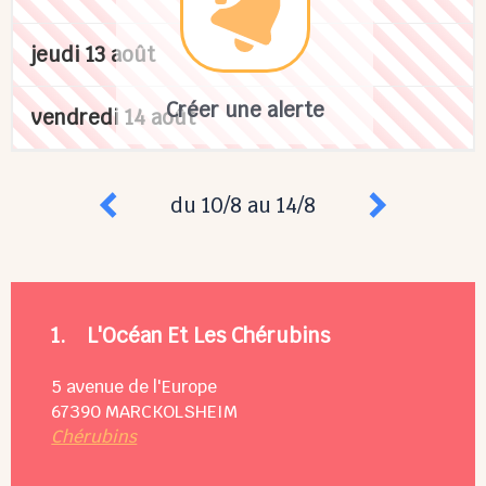
jeudi 13 août
Créer une alerte
vendredi 14 août
du 10/8 au 14/8
1.
L'Océan Et Les Chérubins
5 avenue de l'Europe
67390
MARCKOLSHEIM
Chérubins