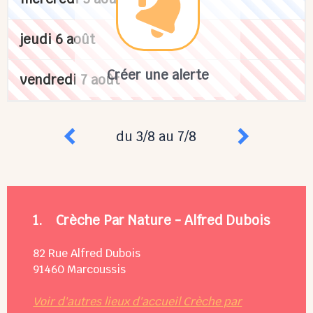
jeudi 6 août
Créer une alerte
vendredi 7 août
du 3/8 au 7/8
1.
Crèche Par Nature - Alfred Dubois
82 Rue Alfred Dubois
91460
Marcoussis
Voir d'autres lieux d'accueil Crèche par