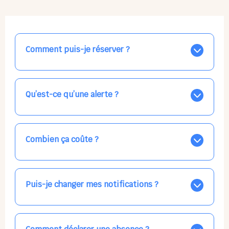
Comment puis-je réserver ?
Nos places libres au quotidien sont affichées jour par
jour dans le calendrier ci-dessus, EN BLEU. Tapez sur
celle qui vous intéresse, choisissez vos horaires, et la
Qu’est-ce qu’une alerte ?
confirmation est immédiate ! Vos accueils
apparaissent EN VERT (avec une étoile).
Vous avez besoin d'une solution d'accueil pour une
date précise, ou pour un jour régulier dans la semaine,
mais les places disponibles EN BLEU ne correspondent
Combien ça coûte ?
pas ? Créez une alerte ponctuelle ou récurrente, ainsi
vous recevrez l'information dès que la place se libère.
Votre accueil est normalement facturé par la direction
Choisissez minutieusement vos horaires.
de la crèche, en fin de mois, selon votre taux horaire
habituel. N'hésitez pas à confirmer directement avec
Puis-je changer mes notifications ?
l'équipe lors de la prochaine visite !
Dans votre profil (bouton bleu en haut à droite), vous
pouvez choisir de recevoir les alertes et confirmations
par email, par SMS, par les deux canaux en même