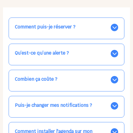
Comment puis-je réserver ?
Nos places libres au quotidien sont affichées jour par
jour dans le calendrier ci-dessus, EN BLEU. Tapez sur
celle qui vous intéresse, choisissez vos horaires, et la
Qu’est-ce qu’une alerte ?
confirmation est immédiate ! Vos accueils
apparaissent EN VERT (avec une étoile).
Vous avez besoin d'une solution d'accueil pour une
date précise, ou pour un jour régulier dans la semaine,
mais les places disponibles EN BLEU ne correspondent
Combien ça coûte ?
pas ? Créez une alerte ponctuelle ou récurrente, ainsi
vous recevrez l'information dès que la place se libère.
Votre accueil est normalement facturé par la direction
Choisissez minutieusement vos horaires.
de la crèche, en fin de mois, selon votre taux horaire
habituel. N'hésitez pas à confirmer directement avec
Puis-je changer mes notifications ?
l'équipe lors de la prochaine visite !
Dans votre profil (bouton bleu en haut à droite), vous
pouvez choisir de recevoir les alertes et confirmations
par email, par SMS, par les deux canaux en même
Comment installer l'agenda sur mon