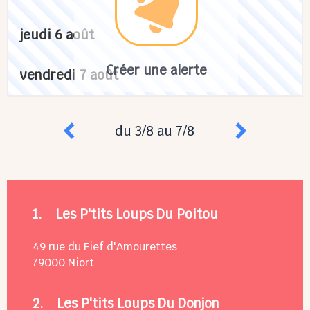
jeudi 6 août
Créer une alerte
vendredi 7 août
du 3/8 au 7/8
1.
Les P'tits Loups Du Poitou
49 rue du Fief d'Amourettes
79000
Niort
2.
Les P'tits Loups Du Donjon