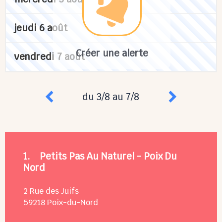
jeudi 6 août
Créer une alerte
vendredi 7 août
du 3/8 au 7/8
1.
Petits Pas Au Naturel - Poix Du
Nord
2 Rue des Juifs
59218
Poix-du-Nord