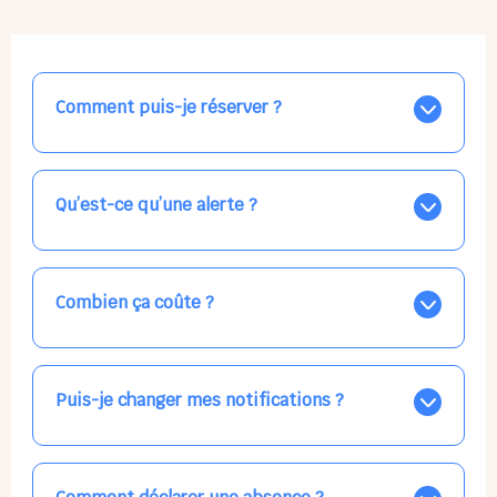
Comment puis-je réserver ?
Nos places libres au quotidien sont affichées jour par
jour dans le calendrier ci-dessus, EN BLEU. Tapez sur
celle qui vous intéresse, choisissez vos horaires, et la
Qu’est-ce qu’une alerte ?
confirmation est immédiate ! Vos accueils
apparaissent EN VERT (avec une étoile).
Vous avez besoin d'une solution d'accueil pour une
date précise, ou pour un jour régulier dans la semaine,
mais les places disponibles EN BLEU ne correspondent
Combien ça coûte ?
pas ? Créez une alerte ponctuelle ou récurrente, ainsi
vous recevrez l'information dès que la place se libère.
Votre accueil est normalement facturé par la direction
Choisissez minutieusement vos horaires.
de la crèche, en fin de mois, selon votre taux horaire
habituel. N'hésitez pas à confirmer directement avec
Puis-je changer mes notifications ?
l'équipe lors de la prochaine visite !
Dans votre profil (bouton bleu en haut à droite), vous
pouvez choisir de recevoir les alertes et confirmations
par email, par SMS, par les deux canaux en même