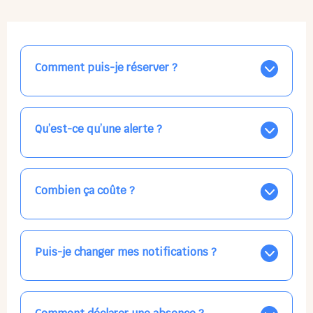
Comment puis-je réserver ?
Nos places libres au quotidien sont affichées jour par
jour dans le calendrier ci-dessus, EN BLEU. Tapez sur
celle qui vous intéresse, choisissez vos horaires, et la
Qu’est-ce qu’une alerte ?
confirmation est immédiate ! Vos accueils
apparaissent EN VERT (avec une étoile).
Vous avez besoin d'une solution d'accueil pour une
date précise, ou pour un jour régulier dans la semaine,
mais les places disponibles EN BLEU ne correspondent
Combien ça coûte ?
pas ? Créez une alerte ponctuelle ou récurrente, ainsi
vous recevrez l'information dès que la place se libère.
Votre accueil est normalement facturé par la direction
Choisissez minutieusement vos horaires.
de la crèche, en fin de mois, selon votre taux horaire
habituel. N'hésitez pas à confirmer directement avec
Puis-je changer mes notifications ?
l'équipe lors de la prochaine visite !
Dans votre profil (bouton bleu en haut à droite), vous
pouvez choisir de recevoir les alertes et confirmations
par email, par SMS, par les deux canaux en même