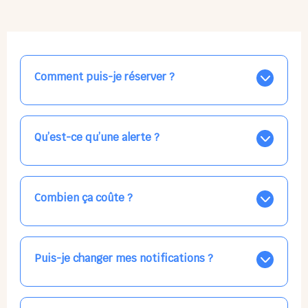
Comment puis-je réserver ?
Nos places libres au quotidien sont affichées jour par
jour dans le calendrier ci-dessus, EN BLEU. Tapez sur
celle qui vous intéresse, choisissez vos horaires, et la
Qu’est-ce qu’une alerte ?
confirmation est immédiate ! Vos accueils
apparaissent EN VERT (avec une étoile).
Vous avez besoin d'une solution d'accueil pour une
date précise, ou pour un jour régulier dans la semaine,
mais les places disponibles EN BLEU ne correspondent
Combien ça coûte ?
pas ? Créez une alerte ponctuelle ou récurrente, ainsi
vous recevrez l'information dès que la place se libère.
Votre accueil est normalement facturé par la direction
Choisissez minutieusement vos horaires.
de la crèche, en fin de mois, selon votre taux horaire
habituel. N'hésitez pas à confirmer directement avec
Puis-je changer mes notifications ?
l'équipe lors de la prochaine visite !
Dans votre profil (bouton bleu en haut à droite), vous
pouvez choisir de recevoir les alertes et confirmations