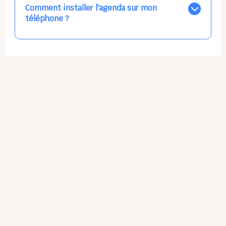
par email, par SMS, par les deux canaux en même
Comment installer l'agenda sur mon
temps, ou bien de ne plus les recevoir du tout, ce qui
téléphone ?
ne vous empêchera pas d’accéder au calendrier
quand vous le souhaitez.
L'application n'existe pas sur l'App Store ni Google Play
car il s'agit d'une Web App, accessible à tous, partout,
tout le temps, sans mises à jour manuelles ni
obsolescence.
Sur Apple iPhone : Flèche Partager > Sur l'écran
d'accueil.
Sur Google Android : 3 Petits Points Options > Installer
l'application.