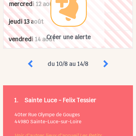
mercredi 12 août
jeudi 13 août
Créer une alerte
vendredi 14 août
du 10/8 au 14/8
1.
Sainte Luce - Felix Tessier
40ter Rue Olympe de Gouges
44980
Sainte-Luce-sur-Loire
Voir d'autres lieux d'accueil Les Petits