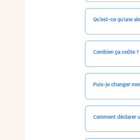
Nos places libres au qu
qui vous intéresse, ch
(avec une étoile).
Qu’est-ce qu’une ale
Vous avez besoin d'une
les places disponibles
recevrez l'information
Combien ça coûte ?
Votre accueil est norma
habituel. N'hésitez pas
Puis-je changer mes
Dans votre profil (bout
email, par SMS, par le
empêchera pas d’accéd
Comment déclarer u
Signalez une absence à
ou