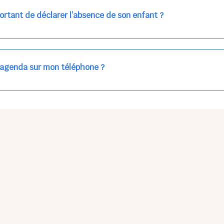
ns la journée concernée, ou sur votre accueil régulier (en vert dans 
ortant de déclarer l’absence de son enfant ?
des enfants à accueillir, et ajuster les plannings au mieux.
age car les repas sont commandés à l’avance.
'agenda sur mon téléphone ?
pas sur l'App Store ni Google Play car il s'agit d'une Web App, accessi
ses à jour manuelles ni obsolescence.
he Partager > Sur l'écran d'accueil.
Petits Points Options > Installer l'application.