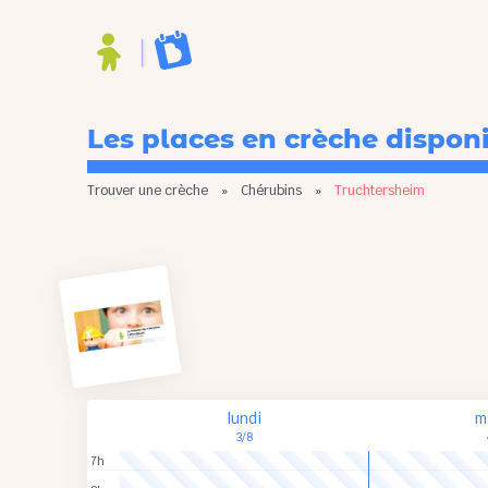
Les places en crèche dispon
Trouver une crèche
»
Chérubins
»
Truchtersheim
lundi
m
3/8
7h