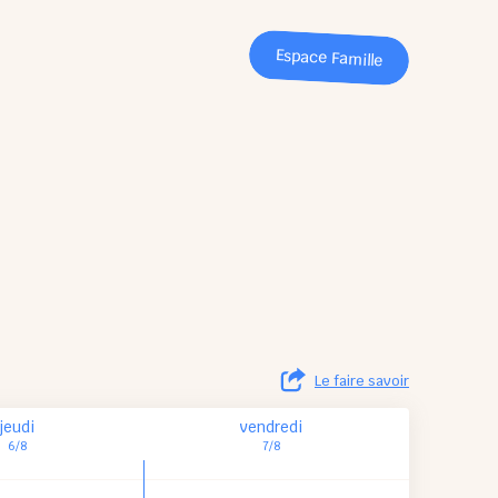
Espace Famille
Le faire savoir
jeudi
vendredi
6/8
7/8