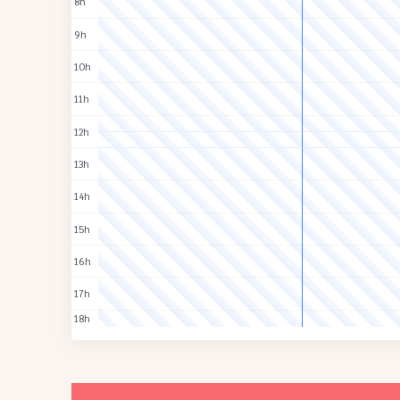
8h
9h
10h
11h
12h
13h
14h
15h
16h
17h
18h