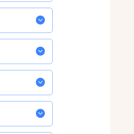
BLEU. Tapez sur celle
ls apparaissent EN VERT
ans la semaine, mais
ente, ainsi vous
otre taux horaire
 et confirmations par
t, ce qui ne vous
vu à cet effet