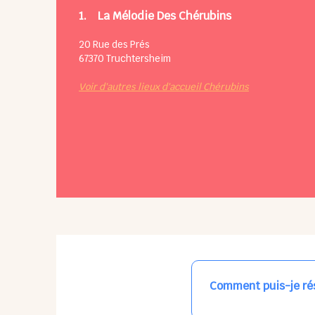
1.
La Mélodie Des Chérubins
20 Rue des Prés
67370
Truchtersheim
Voir d'autres lieux d'accueil Chérubins
Comment puis-je rés