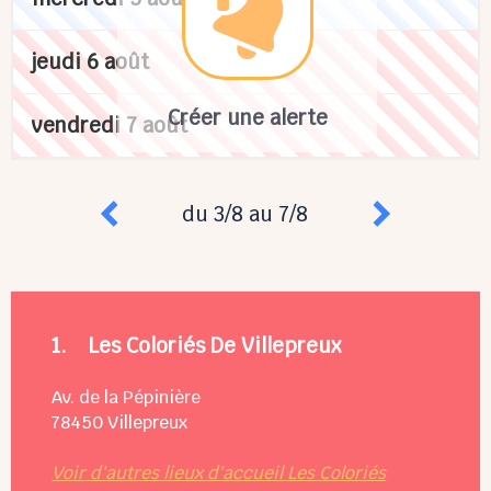
jeudi 6 août
Créer une alerte
vendredi 7 août
du 3/8 au 7/8
1.
Les Coloriés De Villepreux
Av. de la Pépinière
78450
Villepreux
Voir d'autres lieux d'accueil Les Coloriés