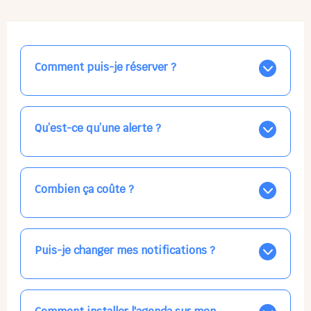
Comment puis-je réserver ?
Nos places libres au quotidien sont affichées jour par
jour dans le calendrier ci-dessus, EN BLEU. Tapez sur
celle qui vous intéresse, choisissez vos horaires, et la
Qu’est-ce qu’une alerte ?
confirmation est immédiate ! Vos accueils
apparaissent EN VERT (avec une étoile).
Vous avez besoin d'une solution d'accueil pour une
date précise, ou pour un jour régulier dans la semaine,
mais les places disponibles EN BLEU ne correspondent
Combien ça coûte ?
pas ? Créez une alerte ponctuelle ou récurrente, ainsi
vous recevrez l'information dès que la place se libère.
Votre accueil est normalement facturé par la direction
Choisissez minutieusement vos horaires.
de la crèche, en fin de mois, selon votre taux horaire
habituel. N'hésitez pas à confirmer directement avec
Puis-je changer mes notifications ?
l'équipe lors de la prochaine visite !
Dans votre profil (bouton bleu en haut à droite), vous
pouvez choisir de recevoir les alertes et confirmations
par email, par SMS, par les deux canaux en même