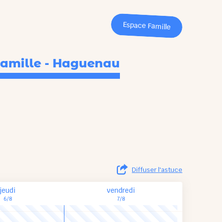
Espace Famille
Camille - Haguenau
Diffuser l'astuce
jeudi
vendredi
6/8
7/8