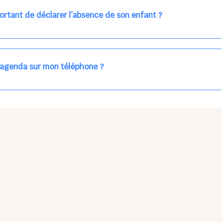
ns la journée concernée, ou sur votre accueil régulier (en vert dans 
ortant de déclarer l’absence de son enfant ?
des enfants à accueillir, et ajuster les plannings au mieux.
age car les repas sont commandés à l’avance.
'agenda sur mon téléphone ?
pas sur l'App Store ni Google Play car il s'agit d'une Web App, accessi
ses à jour manuelles ni obsolescence.
he Partager > Sur l'écran d'accueil.
Petits Points Options > Installer l'application.