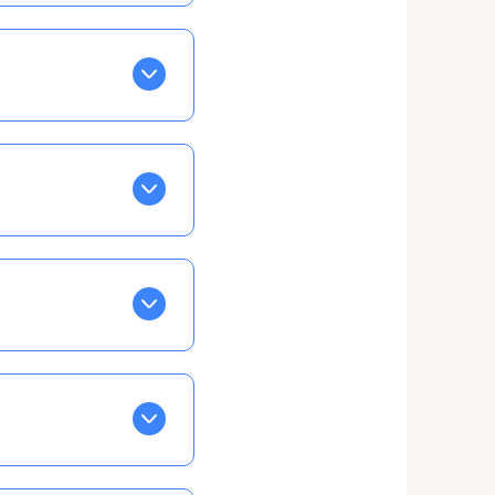
BLEU. Tapez sur celle
ls apparaissent EN VERT
ans la semaine, mais
ente, ainsi vous
otre taux horaire
 et confirmations par
t, ce qui ne vous
vu à cet effet