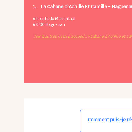
1.
La Cabane D'Achille Et Camille - Haguena
65 route de Marienthal
67500
Haguenau
Voir d'autres lieux d'accueil La Cabane d'Achille et Ca
Comment puis-je rés