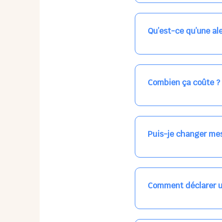
Nos places libres au qu
qui vous intéresse, ch
(avec une étoile).
Qu’est-ce qu’une ale
Vous avez besoin d'une
les places disponibles
recevrez l'information
Combien ça coûte ?
Votre accueil est norma
habituel. N'hésitez pas
Puis-je changer mes
Dans votre profil (bout
email, par SMS, par le
empêchera pas d’accéd
Comment déclarer u
Signalez une absence à
ou