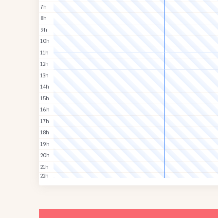
7h
8h
9h
10h
11h
12h
13h
14h
15h
16h
17h
18h
19h
20h
21h
22h