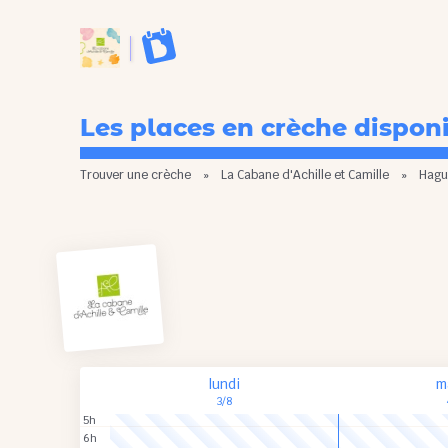
Les places en crèche dispon
Trouver une crèche
»
La Cabane d'Achille et Camille
»
Hagu
lundi
m
3/8
5h
6h