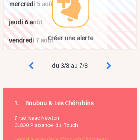
mercredi 5 août
jeudi 6 août
Créer une alerte
vendredi 7 août
du 3/8 au 7/8
1.
Boubou & Les Chérubins
7 rue Isaac Newton
31830
Plaisance-du-Touch
Voir d'autres lieux d'accueil Chérubins