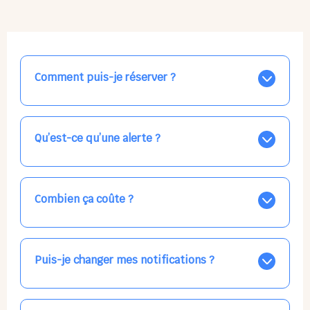
Comment puis-je réserver ?
Nos places libres au quotidien sont affichées jour par
jour dans le calendrier ci-dessus, EN BLEU. Tapez sur
celle qui vous intéresse, choisissez vos horaires, et la
Qu’est-ce qu’une alerte ?
confirmation est immédiate ! Vos accueils
apparaissent EN VERT (avec une étoile).
Vous avez besoin d'une solution d'accueil pour une
date précise, ou pour un jour régulier dans la semaine,
mais les places disponibles EN BLEU ne correspondent
Combien ça coûte ?
pas ? Créez une alerte ponctuelle ou récurrente, ainsi
vous recevrez l'information dès que la place se libère.
Votre accueil est normalement facturé par la direction
Choisissez minutieusement vos horaires.
de la crèche, en fin de mois, selon votre taux horaire
habituel. N'hésitez pas à confirmer directement avec
Puis-je changer mes notifications ?
l'équipe lors de la prochaine visite !
Dans votre profil (bouton bleu en haut à droite), vous
pouvez choisir de recevoir les alertes et confirmations