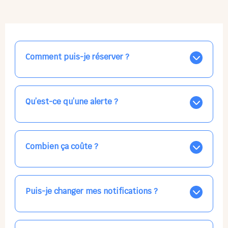
Comment puis-je réserver ?
Nos places libres au quotidien sont affichées jour par
jour dans le calendrier ci-dessus, EN BLEU. Tapez sur
celle qui vous intéresse, choisissez vos horaires, et la
Qu’est-ce qu’une alerte ?
confirmation est immédiate ! Vos accueils
apparaissent EN VERT (avec une étoile).
Vous avez besoin d'une solution d'accueil pour une
date précise, ou pour un jour régulier dans la semaine,
mais les places disponibles EN BLEU ne correspondent
Combien ça coûte ?
pas ? Créez une alerte ponctuelle ou récurrente, ainsi
vous recevrez l'information dès que la place se libère.
Votre accueil est normalement facturé par la direction
Choisissez minutieusement vos horaires.
de la crèche, en fin de mois, selon votre taux horaire
habituel. N'hésitez pas à confirmer directement avec
Puis-je changer mes notifications ?
l'équipe lors de la prochaine visite !
Dans votre profil (bouton bleu en haut à droite), vous
pouvez choisir de recevoir les alertes et confirmations