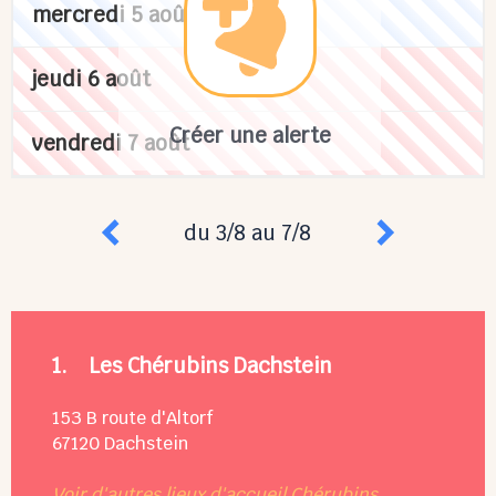
mercredi 5 août
jeudi 6 août
Créer une alerte
vendredi 7 août
du 3/8 au 7/8
1.
Les Chérubins Dachstein
153 B route d'Altorf
67120
Dachstein
Voir d'autres lieux d'accueil Chérubins