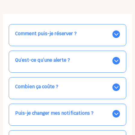
Comment puis-je réserver ?
Nos places libres au quotidien sont affichées jour par
jour dans le calendrier ci-dessus, EN BLEU. Tapez sur
celle qui vous intéresse, choisissez vos horaires, et la
Qu’est-ce qu’une alerte ?
confirmation est immédiate ! Vos accueils
apparaissent EN VERT (avec une étoile).
Vous avez besoin d'une solution d'accueil pour une
date précise, ou pour un jour régulier dans la semaine,
mais les places disponibles EN BLEU ne correspondent
Combien ça coûte ?
pas ? Créez une alerte ponctuelle ou récurrente, ainsi
vous recevrez l'information dès que la place se libère.
Votre accueil est normalement facturé par la direction
Choisissez minutieusement vos horaires.
de la crèche, en fin de mois, selon votre taux horaire
habituel. N'hésitez pas à confirmer directement avec
Puis-je changer mes notifications ?
l'équipe lors de la prochaine visite !
Dans votre profil (bouton bleu en haut à droite), vous
pouvez choisir de recevoir les alertes et confirmations