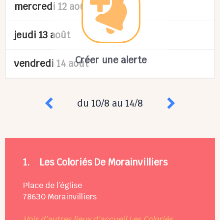
mercredi 12 août
jeudi 13 août
Créer une alerte
vendredi 14 août
du 10/8 au 14/8
1.
Les Coloriés De Morainvilliers
Place de l’église
78630
Morainvilliers
Voir d'autres lieux d'accueil Les Coloriés