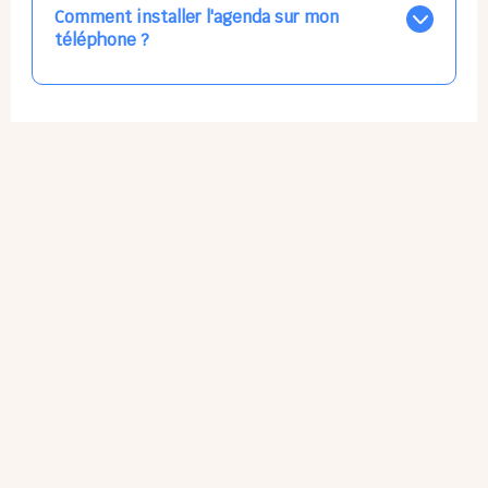
par email, par SMS, par les deux canaux en même
Comment installer l'agenda sur mon
temps, ou bien de ne plus les recevoir du tout, ce qui
téléphone ?
ne vous empêchera pas d’accéder au calendrier
quand vous le souhaitez.
L'application n'existe pas sur l'App Store ni Google Play
car il s'agit d'une Web App, accessible à tous, partout,
tout le temps, sans mises à jour manuelles ni
obsolescence.
Sur Apple iPhone : Flèche Partager > Sur l'écran
d'accueil.
Sur Google Android : 3 Petits Points Options > Installer
l'application.