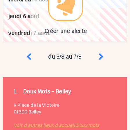
jeudi 6 août
Créer une alerte
vendredi 7 août
du 3/8 au 7/8
1.
Doux Mots - Belley
9 Place de la Victoire
01300
Belley
Voir d'autres lieux d'accueil Doux mots