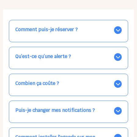
Comment puis-je réserver ?
Nos places libres au quotidien sont affichées jour par
jour dans le calendrier ci-dessus, EN BLEU. Tapez sur
celle qui vous intéresse, choisissez vos horaires, et la
Qu’est-ce qu’une alerte ?
confirmation est immédiate ! Vos accueils
apparaissent EN VERT (avec une étoile).
Vous avez besoin d'une solution d'accueil pour une
date précise, ou pour un jour régulier dans la semaine,
mais les places disponibles EN BLEU ne correspondent
Combien ça coûte ?
pas ? Créez une alerte ponctuelle ou récurrente, ainsi
vous recevrez l'information dès que la place se libère.
Votre accueil est normalement facturé par la direction
Choisissez minutieusement vos horaires.
de la crèche, en fin de mois, selon votre taux horaire
habituel. N'hésitez pas à confirmer directement avec
Puis-je changer mes notifications ?
l'équipe lors de la prochaine visite !
Dans votre profil (bouton bleu en haut à droite), vous
pouvez choisir de recevoir les alertes et confirmations
par email, par SMS, par les deux canaux en même