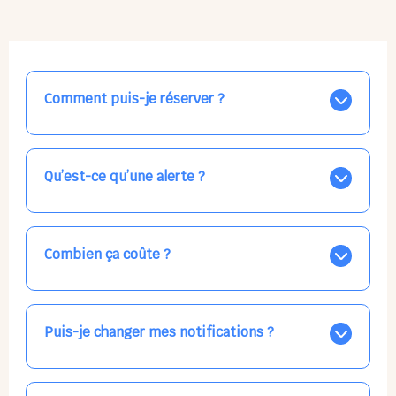
Comment puis-je réserver ?
Nos places libres au quotidien sont affichées jour par
jour dans le calendrier ci-dessus, EN BLEU. Tapez sur
celle qui vous intéresse, choisissez vos horaires, et la
Qu’est-ce qu’une alerte ?
confirmation est immédiate ! Vos accueils
apparaissent EN VERT (avec une étoile).
Vous avez besoin d'une solution d'accueil pour une
date précise, ou pour un jour régulier dans la semaine,
mais les places disponibles EN BLEU ne correspondent
Combien ça coûte ?
pas ? Créez une alerte ponctuelle ou récurrente, ainsi
vous recevrez l'information dès que la place se libère.
Votre accueil est normalement facturé par la direction
Choisissez minutieusement vos horaires.
de la crèche, en fin de mois, selon votre taux horaire
habituel. N'hésitez pas à confirmer directement avec
Puis-je changer mes notifications ?
l'équipe lors de la prochaine visite !
Dans votre profil (bouton bleu en haut à droite), vous
pouvez choisir de recevoir les alertes et confirmations