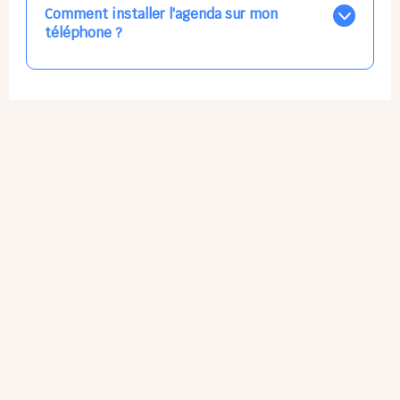
par email, par SMS, par les deux canaux en même
Comment installer l'agenda sur mon
temps, ou bien de ne plus les recevoir du tout, ce qui
téléphone ?
ne vous empêchera pas d’accéder au calendrier
quand vous le souhaitez.
L'application n'existe pas sur l'App Store ni Google Play
car il s'agit d'une Web App, accessible à tous, partout,
tout le temps, sans mises à jour manuelles ni
obsolescence.
Sur Apple iPhone : Flèche Partager > Sur l'écran
d'accueil.
Sur Google Android : 3 Petits Points Options > Installer
l'application.