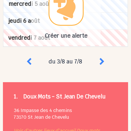
mercredi 5 août
jeudi 6 août
Créer une alerte
vendredi 7 août
du 3/8 au 7/8
1.
Doux Mots - St Jean De Chevelu
36 Impasse des 4 chemins
73170
St Jean de Chevelu
Voir d'autres lieux d'accueil Doux mots