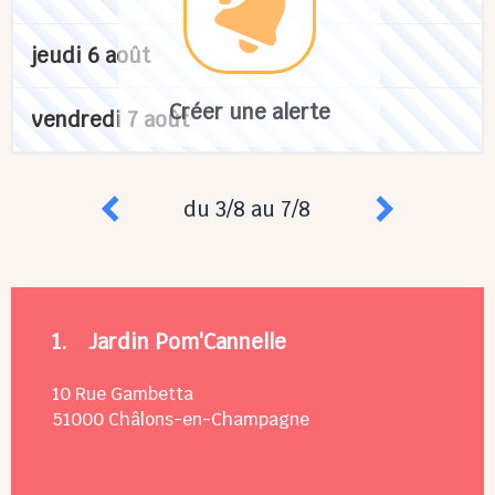
jeudi 6 août
Créer une alerte
vendredi 7 août
du 3/8 au 7/8
1.
Jardin Pom'Cannelle
10 Rue Gambetta
51000
Châlons-en-Champagne