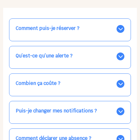
Comment puis-je réserver ?
Nos places libres au quotidien sont affichées jour par
jour dans le calendrier ci-dessus, EN BLEU. Tapez sur
celle qui vous intéresse, choisissez vos horaires, et la
Qu’est-ce qu’une alerte ?
confirmation est immédiate ! Vos accueils
apparaissent EN VERT (avec une étoile).
Vous avez besoin d'une solution d'accueil pour une
date précise, ou pour un jour régulier dans la semaine,
mais les places disponibles EN BLEU ne correspondent
Combien ça coûte ?
pas ? Créez une alerte ponctuelle ou récurrente, ainsi
vous recevrez l'information dès que la place se libère.
Votre accueil est normalement facturé par la direction
Choisissez minutieusement vos horaires.
de la crèche, en fin de mois, selon votre taux horaire
habituel. N'hésitez pas à confirmer directement avec
Puis-je changer mes notifications ?
l'équipe lors de la prochaine visite !
Dans votre profil (bouton bleu en haut à droite), vous
pouvez choisir de recevoir les alertes et confirmations
par email, par SMS, par les deux canaux en même
Comment déclarer une absence ?