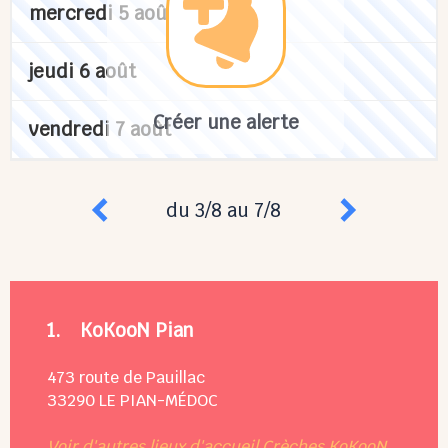
mercredi 5 août
jeudi 6 août
Créer une alerte
vendredi 7 août
du 3/8 au 7/8
1.
KoKooN Pian
473 route de Pauillac
33290
LE PIAN-MÉDOC
Voir d'autres lieux d'accueil Crèches KoKooN