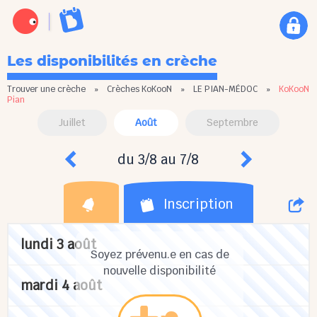
Les disponibilités en crèche
Trouver une crèche
»
Crèches KoKooN
»
LE PIAN-MÉDOC
»
KoKooN
Pian
Juillet
Août
Septembre
du 3/8 au 7/8
Inscription
lundi 3 août
Soyez prévenu.e en cas de
nouvelle disponibilité
mardi 4 août