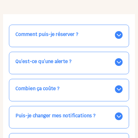
Comment puis-je réserver ?
Nos places libres au quotidien sont affichées jour par
jour dans le calendrier ci-dessus, EN BLEU. Tapez sur
celle qui vous intéresse, choisissez vos horaires, et la
Qu’est-ce qu’une alerte ?
confirmation est immédiate ! Vos accueils
apparaissent EN VERT (avec une étoile).
Vous avez besoin d'une solution d'accueil pour une
date précise, ou pour un jour régulier dans la semaine,
mais les places disponibles EN BLEU ne correspondent
Combien ça coûte ?
pas ? Créez une alerte ponctuelle ou récurrente, ainsi
vous recevrez l'information dès que la place se libère.
Votre accueil est normalement facturé par la direction
Choisissez minutieusement vos horaires.
de la crèche, en fin de mois, selon votre taux horaire
habituel. N'hésitez pas à confirmer directement avec
Puis-je changer mes notifications ?
l'équipe lors de la prochaine visite !
Dans votre profil (bouton bleu en haut à droite), vous
pouvez choisir de recevoir les alertes et confirmations