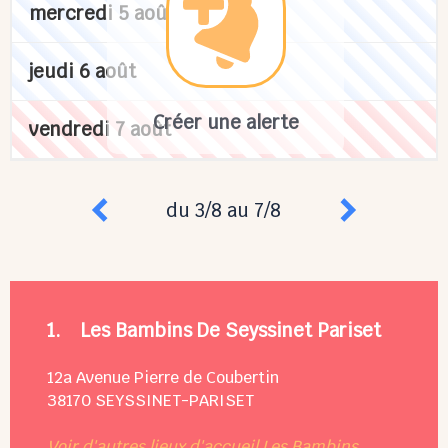
mercredi 5 août
jeudi 6 août
Créer une alerte
vendredi 7 août
du 3/8 au 7/8
1.
Les Bambins De Seyssinet Pariset
12a Avenue Pierre de Coubertin
38170
SEYSSINET-PARISET
Voir d'autres lieux d'accueil Les Bambins