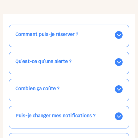
Comment puis-je réserver ?
Nos places libres au quotidien sont affichées jour par
jour dans le calendrier ci-dessus, EN BLEU. Tapez sur
celle qui vous intéresse, choisissez vos horaires, et la
Qu’est-ce qu’une alerte ?
confirmation est immédiate ! Vos accueils
apparaissent EN VERT (avec une étoile).
Vous avez besoin d'une solution d'accueil pour une
date précise, ou pour un jour régulier dans la semaine,
mais les places disponibles EN BLEU ne correspondent
Combien ça coûte ?
pas ? Créez une alerte ponctuelle ou récurrente, ainsi
vous recevrez l'information dès que la place se libère.
Votre accueil est normalement facturé par la direction
Choisissez minutieusement vos horaires.
de la crèche, en fin de mois, selon votre taux horaire
habituel. N'hésitez pas à confirmer directement avec
Puis-je changer mes notifications ?
l'équipe lors de la prochaine visite !
Dans votre profil (bouton bleu en haut à droite), vous
pouvez choisir de recevoir les alertes et confirmations