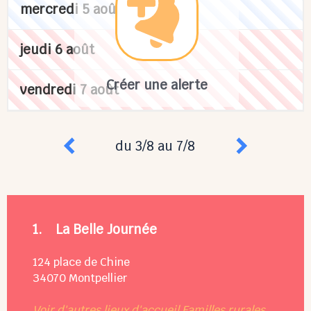
mercredi 5 août
jeudi 6 août
Créer une alerte
vendredi 7 août
du 3/8 au 7/8
1.
La Belle Journée
124 place de Chine
34070
Montpellier
Voir d'autres lieux d'accueil Familles rurales