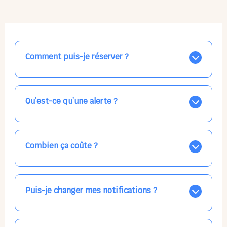
Comment puis-je réserver ?
Nos places libres au quotidien sont affichées jour par
jour dans le calendrier ci-dessus, EN BLEU. Tapez sur
celle qui vous intéresse, choisissez vos horaires, et la
Qu’est-ce qu’une alerte ?
confirmation est immédiate ! Vos accueils
apparaissent EN VERT (avec une étoile).
Vous avez besoin d'une solution d'accueil pour une
date précise, ou pour un jour régulier dans la semaine,
mais les places disponibles EN BLEU ne correspondent
Combien ça coûte ?
pas ? Créez une alerte ponctuelle ou récurrente, ainsi
vous recevrez l'information dès que la place se libère.
Votre accueil est normalement facturé par la direction
Choisissez minutieusement vos horaires.
de la crèche, en fin de mois, selon votre taux horaire
habituel. N'hésitez pas à confirmer directement avec
Puis-je changer mes notifications ?
l'équipe lors de la prochaine visite !
Dans votre profil (bouton bleu en haut à droite), vous
pouvez choisir de recevoir les alertes et confirmations