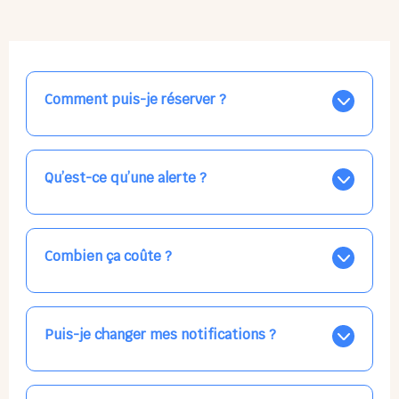
Comment puis-je réserver ?
Nos places libres au quotidien sont affichées jour par
jour dans le calendrier ci-dessus, EN BLEU. Tapez sur
celle qui vous intéresse, choisissez vos horaires, et la
Qu’est-ce qu’une alerte ?
confirmation est immédiate ! Vos accueils
apparaissent EN VERT (avec une étoile).
Vous avez besoin d'une solution d'accueil pour une
date précise, ou pour un jour régulier dans la semaine,
mais les places disponibles EN BLEU ne correspondent
Combien ça coûte ?
pas ? Créez une alerte ponctuelle ou récurrente, ainsi
vous recevrez l'information dès que la place se libère.
Votre accueil est normalement facturé par la direction
Choisissez minutieusement vos horaires.
de la crèche, en fin de mois, selon votre taux horaire
habituel. N'hésitez pas à confirmer directement avec
Puis-je changer mes notifications ?
l'équipe lors de la prochaine visite !
Dans votre profil (bouton bleu en haut à droite), vous
pouvez choisir de recevoir les alertes et confirmations