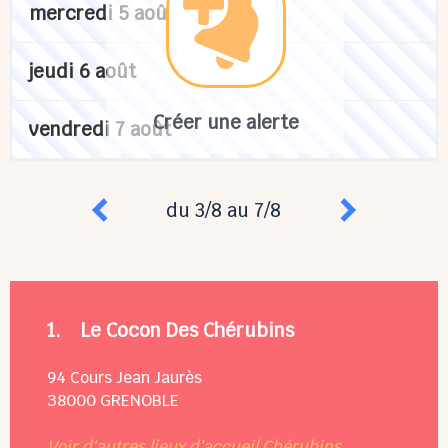
mercredi 5 août
jeudi 6 août
Créer une alerte
vendredi 7 août
du 3/8 au 7/8
1.
Le Cocon Des Chérubins
94 Cours Jean Jaurès
38000
GRENOBLE
Voir d'autres lieux d'accueil Chérubins