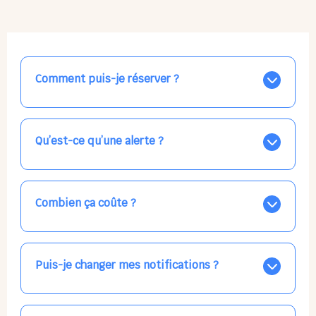
Comment puis-je réserver ?
Nos places libres au quotidien sont affichées jour par
jour dans le calendrier ci-dessus, EN BLEU. Tapez sur
celle qui vous intéresse, choisissez vos horaires, et la
Qu’est-ce qu’une alerte ?
confirmation est immédiate ! Vos accueils
apparaissent EN VERT (avec une étoile).
Vous avez besoin d'une solution d'accueil pour une
date précise, ou pour un jour régulier dans la semaine,
mais les places disponibles EN BLEU ne correspondent
Combien ça coûte ?
pas ? Créez une alerte ponctuelle ou récurrente, ainsi
vous recevrez l'information dès que la place se libère.
Votre accueil est normalement facturé par la direction
Choisissez minutieusement vos horaires.
de la crèche, en fin de mois, selon votre taux horaire
habituel. N'hésitez pas à confirmer directement avec
Puis-je changer mes notifications ?
l'équipe lors de la prochaine visite !
Dans votre profil (bouton bleu en haut à droite), vous
pouvez choisir de recevoir les alertes et confirmations