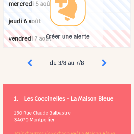
mercredi 5 août
jeudi 6 août
Créer une alerte
vendredi 7 août
du 3/8 au 7/8
1.
Les Coccinelles - La Maison Bleue
150 Rue Claude Balbastre
34070
Montpellier
Voir d'autres lieux d'accueil La Maison Bleue