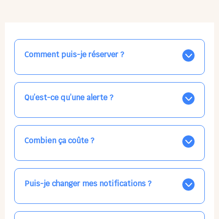
Comment puis-je réserver ?
Nos places libres au quotidien sont affichées jour par
jour dans le calendrier ci-dessus, EN BLEU. Tapez sur
celle qui vous intéresse, choisissez vos horaires, et la
Qu’est-ce qu’une alerte ?
confirmation est immédiate ! Vos accueils
apparaissent EN VERT (avec une étoile).
Vous avez besoin d'une solution d'accueil pour une
date précise, ou pour un jour régulier dans la semaine,
mais les places disponibles EN BLEU ne correspondent
Combien ça coûte ?
pas ? Créez une alerte ponctuelle ou récurrente, ainsi
vous recevrez l'information dès que la place se libère.
Votre accueil est normalement facturé par la direction
Choisissez minutieusement vos horaires.
de la crèche, en fin de mois, selon votre taux horaire
habituel. N'hésitez pas à confirmer directement avec
Puis-je changer mes notifications ?
l'équipe lors de la prochaine visite !
Dans votre profil (bouton bleu en haut à droite), vous
pouvez choisir de recevoir les alertes et confirmations