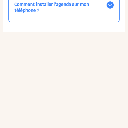
par email, par SMS, par les deux canaux en même
Comment installer l'agenda sur mon
temps, ou bien de ne plus les recevoir du tout, ce qui
téléphone ?
ne vous empêchera pas d’accéder au calendrier
quand vous le souhaitez.
L'application n'existe pas sur l'App Store ni Google Play
car il s'agit d'une Web App, accessible à tous, partout,
tout le temps, sans mises à jour manuelles ni
obsolescence.
Sur Apple iPhone : Flèche Partager > Sur l'écran
d'accueil.
Sur Google Android : 3 Petits Points Options > Installer
l'application.