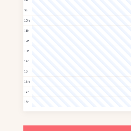
8h
9h
10h
11h
12h
13h
14h
15h
16h
17h
18h