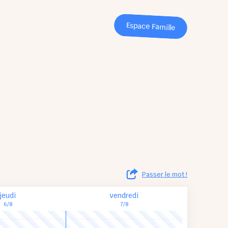
Espace Famille
Passer le mot !
jeudi
vendredi
6/8
7/8