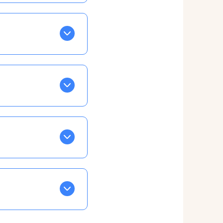
BLEU. Tapez sur celle
ls apparaissent EN VERT
ans la semaine, mais
ente, ainsi vous
otre taux horaire
 et confirmations par
t, ce qui ne vous
ble à tous, partout,