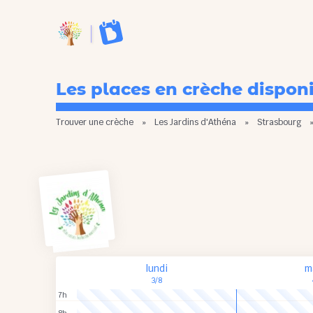
Les places en crèche dispon
Trouver une crèche
»
Les Jardins d'Athéna
»
Strasbourg
lundi
m
3/8
7h