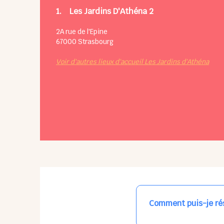
1.
Les Jardins D'Athéna 2
2A rue de l'Epine
67000
Strasbourg
Voir d'autres lieux d'accueil Les Jardins d'Athéna
Comment puis-je rés