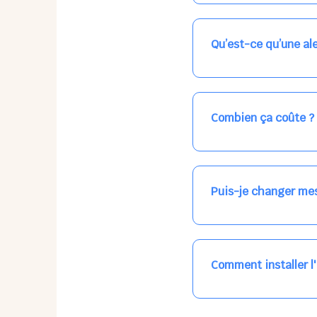
Nos places libres au qu
qui vous intéresse, ch
(avec une étoile).
Qu’est-ce qu’une ale
Vous avez besoin d'une
les places disponibles
recevrez l'information
Combien ça coûte ?
Votre accueil est norma
habituel. N'hésitez pas
Puis-je changer mes
Dans votre profil (bout
email, par SMS, par le
empêchera pas d’accéd
Comment installer l
L'application n'existe 
tout le temps, sans mi