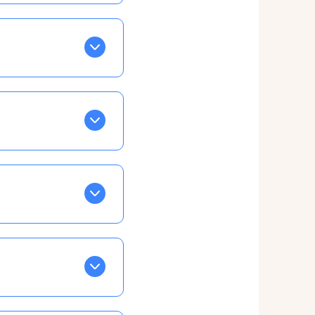
BLEU. Tapez sur celle
ls apparaissent EN VERT
ans la semaine, mais
ente, ainsi vous
otre taux horaire
 et confirmations par
t, ce qui ne vous
vu à cet effet