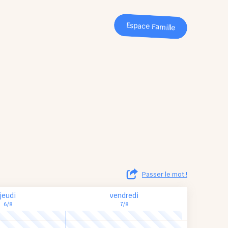
Espace Famille
Passer le mot !
jeudi
vendredi
6/8
7/8