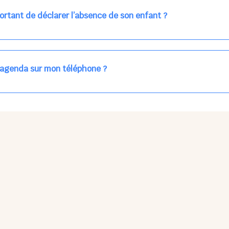
ns la journée concernée, ou sur votre accueil régulier (en vert dans 
ortant de déclarer l’absence de son enfant ?
des enfants à accueillir, et ajuster les plannings au mieux.
age car les repas sont commandés à l’avance.
'agenda sur mon téléphone ?
pas sur l'App Store ni Google Play car il s'agit d'une Web App, accessi
ses à jour manuelles ni obsolescence.
he Partager > Sur l'écran d'accueil.
Petits Points Options > Installer l'application.