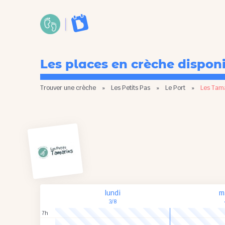
Les places en crèche dispon
Trouver une crèche
»
Les Petits Pas
»
Le Port
»
Les Tam
lundi
m
3/8
7h