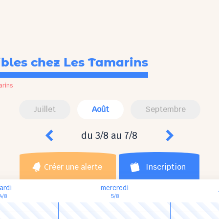
ibles
chez Les Tamarins
arins
Juillet
Août
Septembre
du 3/8 au 7/8
Créer une alerte
Inscription
ardi
mercredi
4/8
5/8