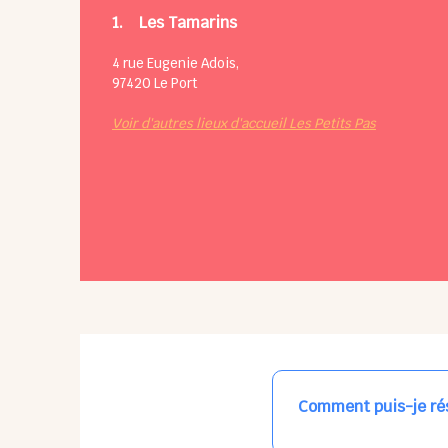
1.
Les Tamarins
4 rue Eugenie Adois,
97420
Le Port
Voir d'autres lieux d'accueil Les Petits Pas
Comment puis-je rés