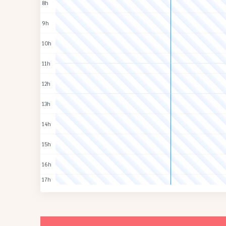
8h
9h
10h
11h
12h
13h
14h
15h
16h
17h