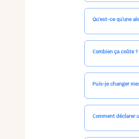
Nos places libres au qu
qui vous intéresse, ch
(avec une étoile).
Qu’est-ce qu’une ale
Vous avez besoin d'une
les places disponibles
recevrez l'information
Combien ça coûte ?
Votre accueil est norma
habituel. N'hésitez pas
Puis-je changer mes
Dans votre profil (bout
email, par SMS, par le
empêchera pas d’accéd
Comment déclarer u
Signalez une absence à
ou