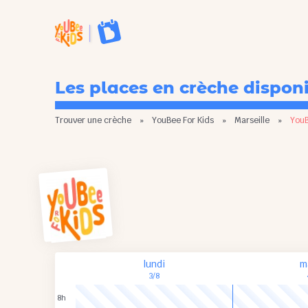
Les places en crèche dispon
Trouver une crèche
»
YouBee For Kids
»
Marseille
»
YouB
lundi
m
3/8
8h