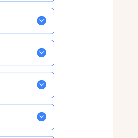
BLEU. Tapez sur celle
ls apparaissent EN VERT
ans la semaine, mais
ente, ainsi vous
otre taux horaire
 et confirmations par
t, ce qui ne vous
vu à cet effet