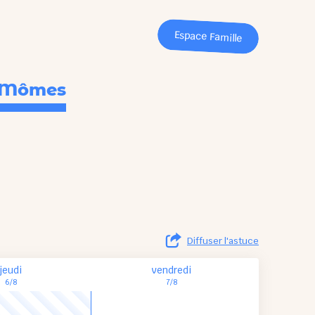
Espace Famille
i'Mômes
Diffuser l'astuce
jeudi
vendredi
6/8
7/8