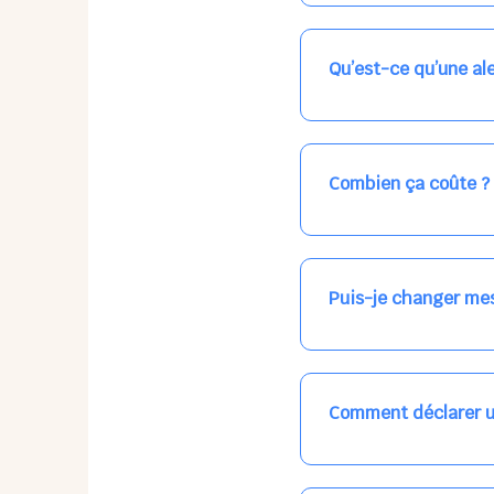
Nos places libres au qu
qui vous intéresse, ch
(avec une étoile).
Qu’est-ce qu’une ale
Vous avez besoin d'une
les places disponibles
recevrez l'information
Combien ça coûte ?
Votre accueil est norma
habituel. N'hésitez pas
Puis-je changer mes
Dans votre profil (bout
email, par SMS, par le
empêchera pas d’accéd
Comment déclarer u
Signalez une absence à
ou