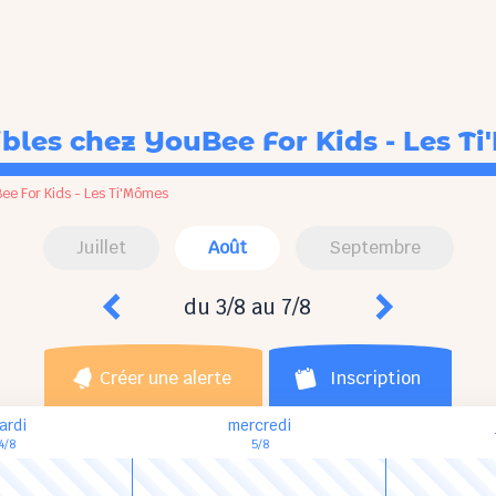
ibles
chez YouBee For Kids - Les T
ee For Kids - Les Ti'Mômes
Juillet
Août
Septembre
du 3/8 au 7/8
Créer une alerte
Inscription
ardi
mercredi
4/8
5/8