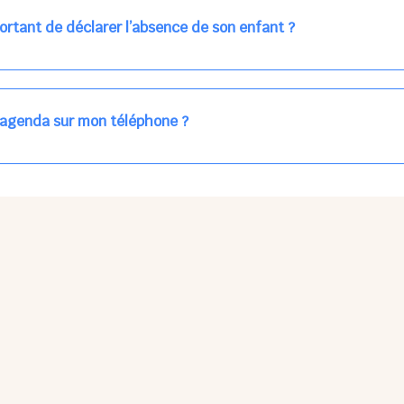
ns la journée concernée, ou sur votre accueil régulier (en vert dans 
ortant de déclarer l’absence de son enfant ?
des enfants à accueillir, et ajuster les plannings au mieux.
age car les repas sont commandés à l’avance.
'agenda sur mon téléphone ?
pas sur l'App Store ni Google Play car il s'agit d'une Web App, accessi
ses à jour manuelles ni obsolescence.
he Partager > Sur l'écran d'accueil.
Petits Points Options > Installer l'application.