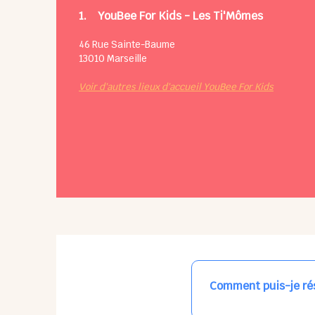
1.
YouBee For Kids - Les Ti'Mômes
46 Rue Sainte-Baume
13010
Marseille
Voir d'autres lieux d'accueil YouBee For Kids
Comment puis-je rés