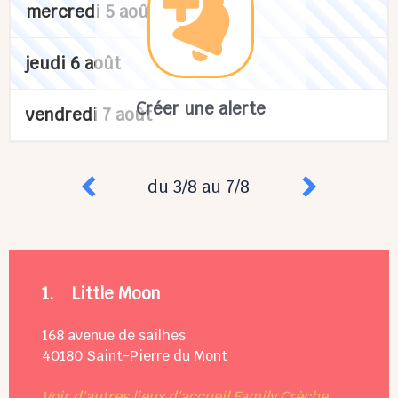
mercredi 5 août
jeudi 6 août
Créer une alerte
vendredi 7 août
du 3/8 au 7/8
1.
Little Moon
168 avenue de sailhes
40180
Saint-Pierre du Mont
Voir d'autres lieux d'accueil Family Crèche