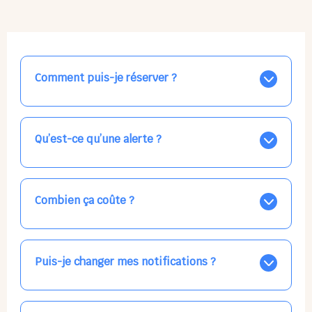
Comment puis-je réserver ?
Nos places libres au quotidien sont affichées jour par
jour dans le calendrier ci-dessus, EN BLEU. Tapez sur
celle qui vous intéresse, choisissez vos horaires, et la
Qu’est-ce qu’une alerte ?
confirmation est immédiate ! Vos accueils
apparaissent EN VERT (avec une étoile).
Vous avez besoin d'une solution d'accueil pour une
date précise, ou pour un jour régulier dans la semaine,
mais les places disponibles EN BLEU ne correspondent
Combien ça coûte ?
pas ? Créez une alerte ponctuelle ou récurrente, ainsi
vous recevrez l'information dès que la place se libère.
Votre accueil est normalement facturé par la direction
Choisissez minutieusement vos horaires.
de la crèche, en fin de mois, selon votre taux horaire
habituel. N'hésitez pas à confirmer directement avec
Puis-je changer mes notifications ?
l'équipe lors de la prochaine visite !
Dans votre profil (bouton bleu en haut à droite), vous
pouvez choisir de recevoir les alertes et confirmations