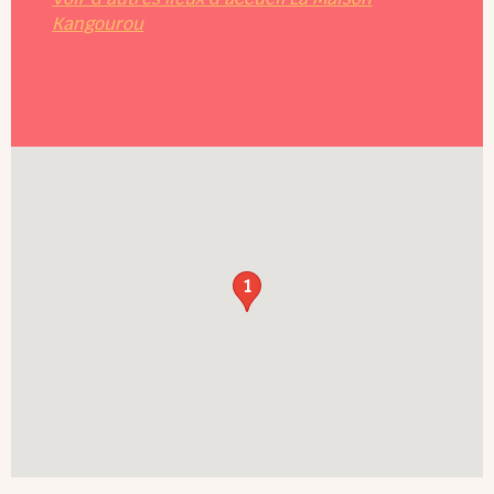
Kangourou
1