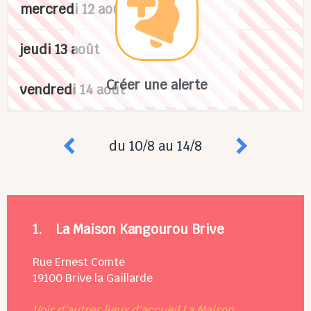
mercredi 12 août
jeudi 13 août
Créer une alerte
vendredi 14 août
du 10/8 au 14/8
1.
La Maison Kangourou Brive
Rue Ernest Comte
19100
Brive la Gaillarde
Voir d'autres lieux d'accueil La Maison