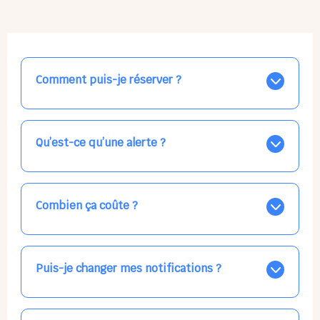
Comment puis-je réserver ?
Nos places libres au quotidien sont affichées jour par
jour dans le calendrier ci-dessus, EN BLEU. Tapez sur
celle qui vous intéresse, choisissez vos horaires, et la
Qu’est-ce qu’une alerte ?
confirmation est immédiate ! Vos accueils
apparaissent EN VERT (avec une étoile).
Vous avez besoin d'une solution d'accueil pour une
date précise, ou pour un jour régulier dans la semaine,
mais les places disponibles EN BLEU ne correspondent
Combien ça coûte ?
pas ? Créez une alerte ponctuelle ou récurrente, ainsi
vous recevrez l'information dès que la place se libère.
Votre accueil est normalement facturé par la direction
Choisissez minutieusement vos horaires.
de la crèche, en fin de mois, selon votre taux horaire
habituel. N'hésitez pas à confirmer directement avec
Puis-je changer mes notifications ?
l'équipe lors de la prochaine visite !
Dans votre profil (bouton bleu en haut à droite), vous
pouvez choisir de recevoir les alertes et confirmations