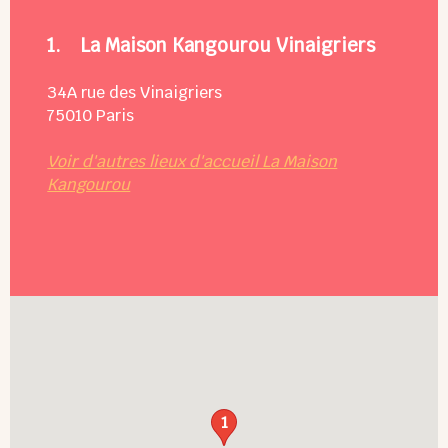
1.
La Maison Kangourou Vinaigriers
34A rue des Vinaigriers
75010
Paris
Voir d'autres lieux d'accueil La Maison
Kangourou
1