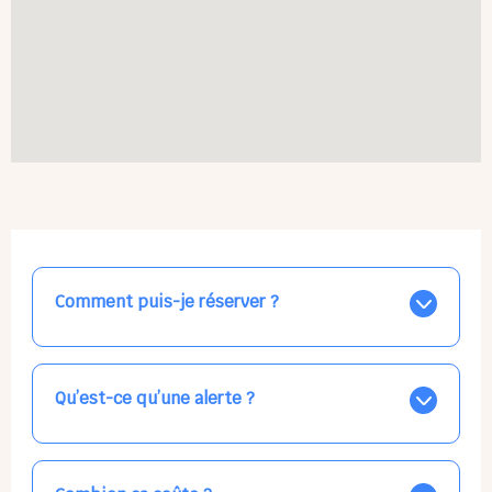
Comment puis-je réserver ?
Nos places libres au quotidien sont affichées jour par
jour dans le calendrier ci-dessus, EN BLEU. Tapez sur
celle qui vous intéresse, choisissez vos horaires, et la
Qu’est-ce qu’une alerte ?
confirmation est immédiate ! Vos accueils
apparaissent EN VERT (avec une étoile).
Vous avez besoin d'une solution d'accueil pour une
date précise, ou pour un jour régulier dans la semaine,
mais les places disponibles EN BLEU ne correspondent