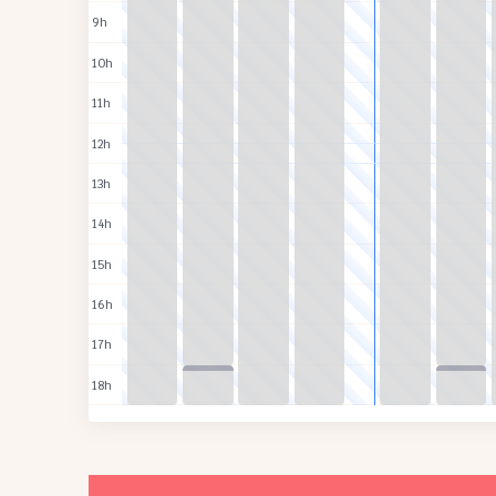
9h
10h
11h
12h
13h
14h
15h
16h
17h
18h