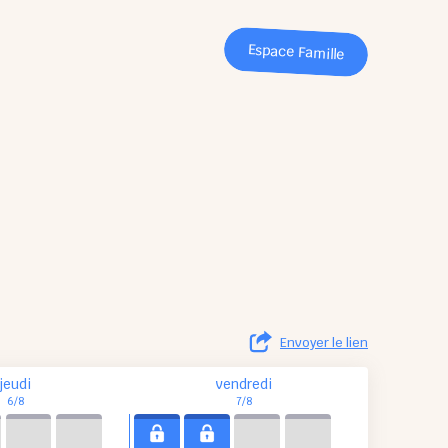
Espace Famille
Envoyer le lien
jeudi
vendredi
6/8
7/8