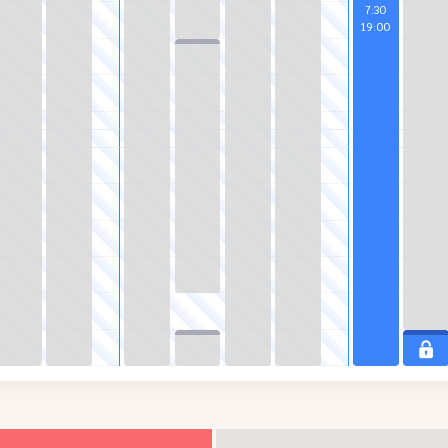
7
:
30
19
:
00
18
:
00
19
:
00