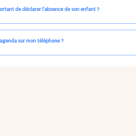
ns la journée concernée, ou sur votre accueil régulier (en vert dans 
ortant de déclarer l’absence de son enfant ?
des enfants à accueillir, et ajuster les plannings au mieux.
age car les repas sont commandés à l’avance.
'agenda sur mon téléphone ?
pas sur l'App Store ni Google Play car il s'agit d'une Web App, accessi
ses à jour manuelles ni obsolescence.
he Partager > Sur l'écran d'accueil.
Petits Points Options > Installer l'application.