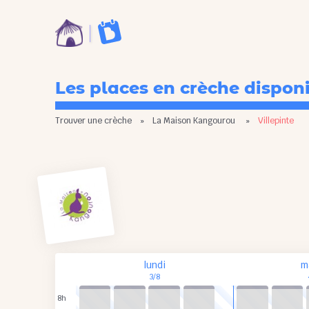
Les places en crèche dispon
Trouver une crèche
»
La Maison Kangourou
»
Villepinte
lundi
m
3/8
8h