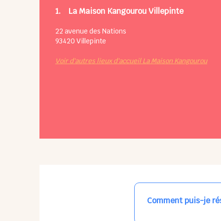
1.
La Maison Kangourou Villepinte
22 avenue des Nations
93420
Villepinte
Voir d'autres lieux d'accueil La Maison Kangourou
Comment puis-je rés