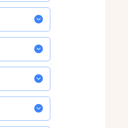
BLEU. Tapez sur celle
ls apparaissent EN VERT
ans la semaine, mais
ente, ainsi vous
otre taux horaire
 et confirmations par
t, ce qui ne vous
vu à cet effet