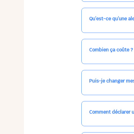
Nos places libres au qu
qui vous intéresse, ch
(avec une étoile).
Qu’est-ce qu’une ale
Vous avez besoin d'une
les places disponibles
recevrez l'information
Combien ça coûte ?
Votre accueil est norma
habituel. N'hésitez pas
Puis-je changer mes
Dans votre profil (bout
email, par SMS, par le
empêchera pas d’accéd
Comment déclarer u
Signalez une absence à
ou