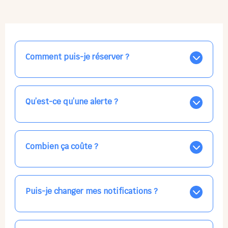
Comment puis-je réserver ?
Nos places libres au quotidien sont affichées jour par
jour dans le calendrier ci-dessus, EN BLEU. Tapez sur
celle qui vous intéresse, choisissez vos horaires, et la
Qu’est-ce qu’une alerte ?
confirmation est immédiate ! Vos accueils
apparaissent EN VERT (avec une étoile).
Vous avez besoin d'une solution d'accueil pour une
date précise, ou pour un jour régulier dans la semaine,
mais les places disponibles EN BLEU ne correspondent
Combien ça coûte ?
pas ? Créez une alerte ponctuelle ou récurrente, ainsi
vous recevrez l'information dès que la place se libère.
Votre accueil est normalement facturé par la direction
Choisissez minutieusement vos horaires.
de la crèche, en fin de mois, selon votre taux horaire
habituel. N'hésitez pas à confirmer directement avec
Puis-je changer mes notifications ?
l'équipe lors de la prochaine visite !
Dans votre profil (bouton bleu en haut à droite), vous
pouvez choisir de recevoir les alertes et confirmations