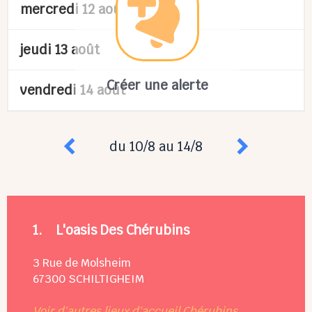
mercredi 12 août
jeudi 13 août
Créer une alerte
vendredi 14 août
du 10/8 au 14/8
1.
L'oasis Des Chérubins
3 Rue de Molsheim
67300
SCHILTIGHEIM
Voir d'autres lieux d'accueil Chérubins