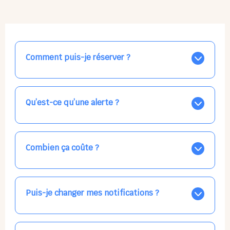
Comment puis-je réserver ?
Nos places libres au quotidien sont affichées jour par
jour dans le calendrier ci-dessus, EN BLEU. Tapez sur
celle qui vous intéresse, choisissez vos horaires, et la
Qu’est-ce qu’une alerte ?
confirmation est immédiate ! Vos accueils
apparaissent EN VERT (avec une étoile).
Vous avez besoin d'une solution d'accueil pour une
date précise, ou pour un jour régulier dans la semaine,
mais les places disponibles EN BLEU ne correspondent
Combien ça coûte ?
pas ? Créez une alerte ponctuelle ou récurrente, ainsi
vous recevrez l'information dès que la place se libère.
Votre accueil est normalement facturé par la direction
Choisissez minutieusement vos horaires.
de la crèche, en fin de mois, selon votre taux horaire
habituel. N'hésitez pas à confirmer directement avec
Puis-je changer mes notifications ?
l'équipe lors de la prochaine visite !
Dans votre profil (bouton bleu en haut à droite), vous
pouvez choisir de recevoir les alertes et confirmations