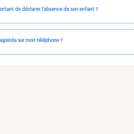
ns la journée concernée, ou sur votre accueil régulier (en vert dans 
ortant de déclarer l’absence de son enfant ?
des enfants à accueillir, et ajuster les plannings au mieux.
age car les repas sont commandés à l’avance.
'agenda sur mon téléphone ?
pas sur l'App Store ni Google Play car il s'agit d'une Web App, accessi
ses à jour manuelles ni obsolescence.
he Partager > Sur l'écran d'accueil.
Petits Points Options > Installer l'application.