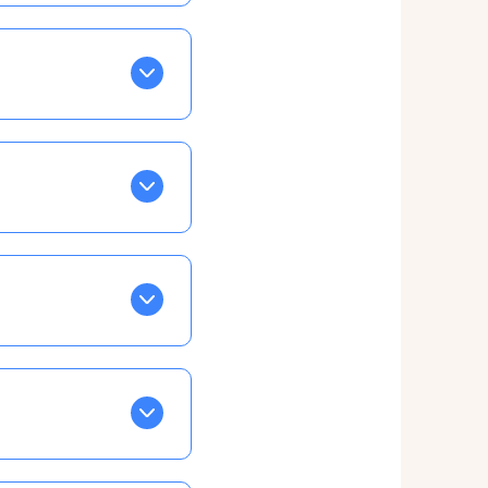
BLEU. Tapez sur celle
ls apparaissent EN VERT
ans la semaine, mais
ente, ainsi vous
otre taux horaire
 et confirmations par
t, ce qui ne vous
vu à cet effet