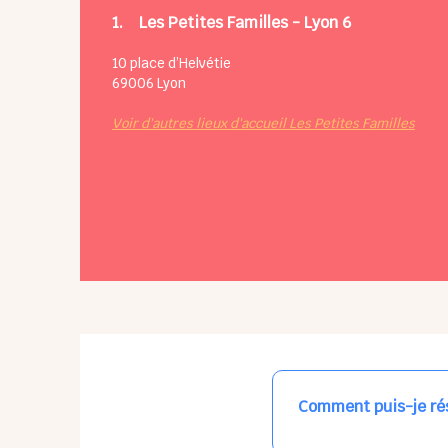
1.
Les Petites Familles - Lyon 6
10 place d’Helvétie
69006
Lyon
Voir d'autres lieux d'accueil Les Petites Familles
Comment puis-je rés