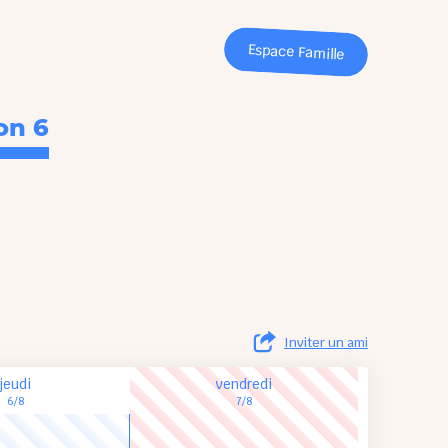
Espace Famille
on 6
Inviter un ami
jeudi
vendredi
6/8
7/8