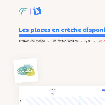
Les places en crèche dispon
Trouver une crèche
»
Les Petites Familles
»
Lyon
»
Les P
lundi
m
3/8
8h