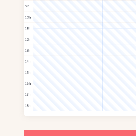
9h
10h
11h
12h
13h
14h
15h
16h
17h
18h