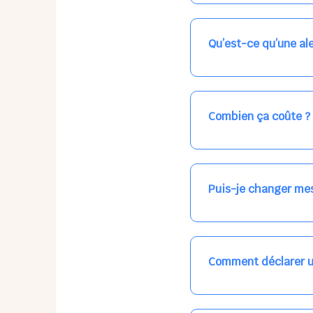
Nos places libres au qu
qui vous intéresse, ch
(avec une étoile).
Qu’est-ce qu’une ale
Vous avez besoin d'une
les places disponibles
recevrez l'information
Combien ça coûte ?
Votre accueil est norma
habituel. N'hésitez pas
Puis-je changer mes
Dans votre profil (bout
email, par SMS, par le
empêchera pas d’accéd
Comment déclarer u
Signalez une absence à
ou