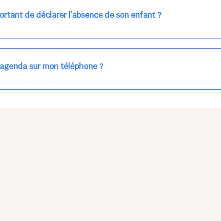
ns la journée concernée, ou sur votre accueil régulier (en vert dans 
ortant de déclarer l’absence de son enfant ?
des enfants à accueillir, et ajuster les plannings au mieux.
age car les repas sont commandés à l’avance.
'agenda sur mon téléphone ?
pas sur l'App Store ni Google Play car il s'agit d'une Web App, accessi
ses à jour manuelles ni obsolescence.
he Partager > Sur l'écran d'accueil.
Petits Points Options > Installer l'application.