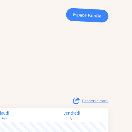
Espace Famille
Passer le mot !
jeudi
vendredi
6/8
7/8