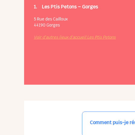
1.
Les Ptis Petons – Gorges
5 Rue des Cailloux
44190
Gorges
Voir d'autres lieux d'accueil Les Ptis Petons
Comment puis-je rés