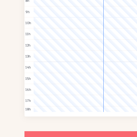
8h
9h
10h
11h
12h
13h
14h
15h
16h
17h
18h