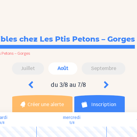
ibles
chez Les Ptis Petons – Gorges
s Petons – Gorges
Juillet
Août
Septembre
du 3/8 au 7/8
Créer une alerte
Inscription
ardi
mercredi
4/8
5/8