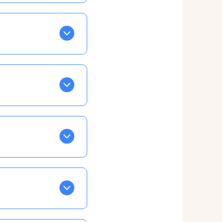
BLEU. Tapez sur celle
ls apparaissent EN VERT
ans la semaine, mais
ente, ainsi vous
otre taux horaire
 et confirmations par
t, ce qui ne vous
vu à cet effet