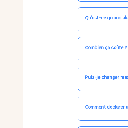
Nos places libres au qu
qui vous intéresse, ch
(avec une étoile).
Qu’est-ce qu’une ale
Vous avez besoin d'une
les places disponibles
recevrez l'information
Combien ça coûte ?
Votre accueil est norma
habituel. N'hésitez pas
Puis-je changer mes
Dans votre profil (bout
email, par SMS, par le
empêchera pas d’accéd
Comment déclarer u
Signalez une absence à
ou