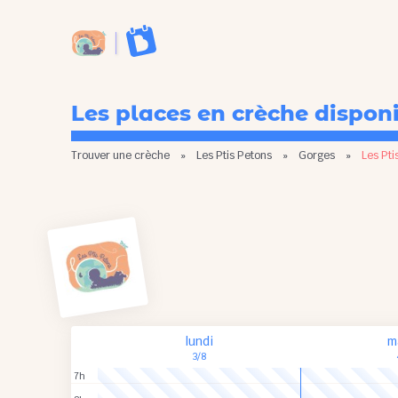
Les places en crèche dispon
Trouver une crèche
»
Les Ptis Petons
»
Gorges
»
Les Pti
lundi
m
3/8
7h