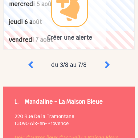
mercredi 5 août
jeudi 6 août
Créer une alerte
vendredi 7 août
du 3/8 au 7/8
1.
Mandaline - La Maison Bleue
220 Rue De la Tramontane
13090
Aix-en-Provence
Voir d'autres lieux d'accueil La Maison Bleue