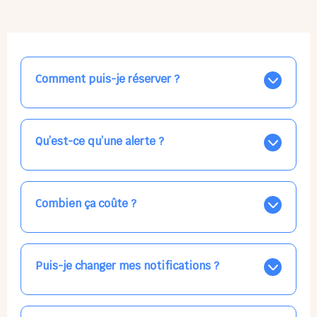
Comment puis-je réserver ?
Nos places libres au quotidien sont affichées jour par
jour dans le calendrier ci-dessus, EN BLEU. Tapez sur
celle qui vous intéresse, choisissez vos horaires, et la
Qu’est-ce qu’une alerte ?
confirmation est immédiate ! Vos accueils
apparaissent EN VERT (avec une étoile).
Vous avez besoin d'une solution d'accueil pour une
date précise, ou pour un jour régulier dans la semaine,
mais les places disponibles EN BLEU ne correspondent
Combien ça coûte ?
pas ? Créez une alerte ponctuelle ou récurrente, ainsi
vous recevrez l'information dès que la place se libère.
Votre accueil est normalement facturé par la direction
Choisissez minutieusement vos horaires.
de la crèche, en fin de mois, selon votre taux horaire
habituel. N'hésitez pas à confirmer directement avec
Puis-je changer mes notifications ?
l'équipe lors de la prochaine visite !
Dans votre profil (bouton bleu en haut à droite), vous
pouvez choisir de recevoir les alertes et confirmations