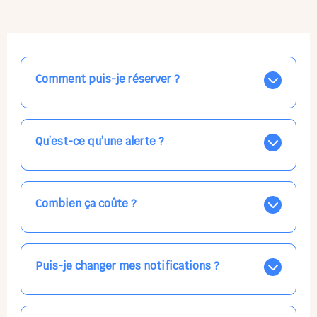
Comment puis-je réserver ?
Nos places libres au quotidien sont affichées jour par
jour dans le calendrier ci-dessus, EN BLEU. Tapez sur
celle qui vous intéresse, choisissez vos horaires, et la
Qu’est-ce qu’une alerte ?
confirmation est immédiate ! Vos accueils
apparaissent EN VERT (avec une étoile).
Vous avez besoin d'une solution d'accueil pour une
date précise, ou pour un jour régulier dans la semaine,
mais les places disponibles EN BLEU ne correspondent
Combien ça coûte ?
pas ? Créez une alerte ponctuelle ou récurrente, ainsi
vous recevrez l'information dès que la place se libère.
Votre accueil est normalement facturé par la direction
Choisissez minutieusement vos horaires.
de la crèche, en fin de mois, selon votre taux horaire
habituel. N'hésitez pas à confirmer directement avec
Puis-je changer mes notifications ?
l'équipe lors de la prochaine visite !
Dans votre profil (bouton bleu en haut à droite), vous
pouvez choisir de recevoir les alertes et confirmations