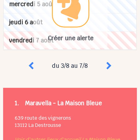
mercredi 5 août
jeudi 6 août
Créer une alerte
vendredi 7 août
du 3/8 au 7/8
1.
Maravella - La Maison Bleue
639 route des vignerons
13112
La Destrousse
Voir d'autres lieux d'accueil La Maison Bleue