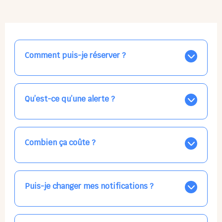
Comment puis-je réserver ?
Nos places libres au quotidien sont affichées jour par
jour dans le calendrier ci-dessus, EN BLEU. Tapez sur
celle qui vous intéresse, choisissez vos horaires, et la
Qu’est-ce qu’une alerte ?
confirmation est immédiate ! Vos accueils
apparaissent EN VERT (avec une étoile).
Vous avez besoin d'une solution d'accueil pour une
date précise, ou pour un jour régulier dans la semaine,
mais les places disponibles EN BLEU ne correspondent
Combien ça coûte ?
pas ? Créez une alerte ponctuelle ou récurrente, ainsi
vous recevrez l'information dès que la place se libère.
Votre accueil est normalement facturé par la direction
Choisissez minutieusement vos horaires.
de la crèche, en fin de mois, selon votre taux horaire
habituel. N'hésitez pas à confirmer directement avec
Puis-je changer mes notifications ?
l'équipe lors de la prochaine visite !
Dans votre profil (bouton bleu en haut à droite), vous
pouvez choisir de recevoir les alertes et confirmations