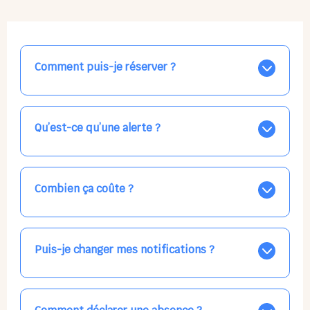
Comment puis-je réserver ?
Nos places libres au quotidien sont affichées jour par
jour dans le calendrier ci-dessus, EN BLEU. Tapez sur
celle qui vous intéresse, choisissez vos horaires, et la
Qu’est-ce qu’une alerte ?
confirmation est immédiate ! Vos accueils
apparaissent EN VERT (avec une étoile).
Vous avez besoin d'une solution d'accueil pour une
date précise, ou pour un jour régulier dans la semaine,
mais les places disponibles EN BLEU ne correspondent
Combien ça coûte ?
pas ? Créez une alerte ponctuelle ou récurrente, ainsi
vous recevrez l'information dès que la place se libère.
Votre accueil est normalement facturé par la direction
Choisissez minutieusement vos horaires.
de la crèche, en fin de mois, selon votre taux horaire
habituel. N'hésitez pas à confirmer directement avec
Puis-je changer mes notifications ?
l'équipe lors de la prochaine visite !
Dans votre profil (bouton bleu en haut à droite), vous
pouvez choisir de recevoir les alertes et confirmations
par email, par SMS, par les deux canaux en même