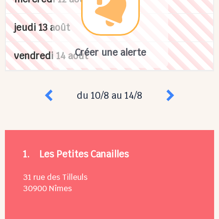
jeudi 13 août
Créer une alerte
vendredi 14 août
du 10/8 au 14/8
1.
Les Petites Canailles
31 rue des Tilleuls
30900
Nîmes