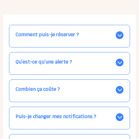
Comment puis-je réserver ?
Nos places libres au quotidien sont affichées jour par
jour dans le calendrier ci-dessus, EN BLEU. Tapez sur
celle qui vous intéresse, choisissez vos horaires, et la
Qu’est-ce qu’une alerte ?
confirmation est immédiate ! Vos accueils
apparaissent EN VERT (avec une étoile).
Vous avez besoin d'une solution d'accueil pour une
date précise, ou pour un jour régulier dans la semaine,
mais les places disponibles EN BLEU ne correspondent
Combien ça coûte ?
pas ? Créez une alerte ponctuelle ou récurrente, ainsi
vous recevrez l'information dès que la place se libère.
Votre accueil est normalement facturé par la direction
Choisissez minutieusement vos horaires.
de la crèche, en fin de mois, selon votre taux horaire
habituel. N'hésitez pas à confirmer directement avec
Puis-je changer mes notifications ?
l'équipe lors de la prochaine visite !
Dans votre profil (bouton bleu en haut à droite), vous
pouvez choisir de recevoir les alertes et confirmations