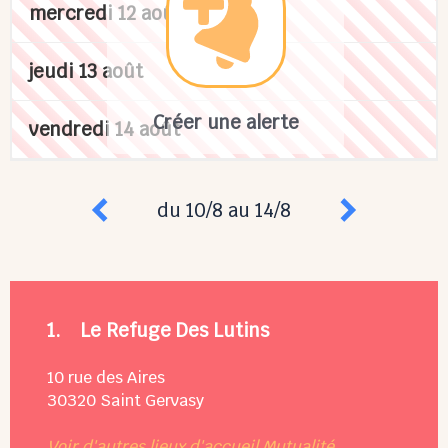
mercredi 12 août
jeudi 13 août
Créer une alerte
vendredi 14 août
du 10/8 au 14/8
1.
Le Refuge Des Lutins
10 rue des Aires
30320
Saint Gervasy
Voir d'autres lieux d'accueil Mutualité