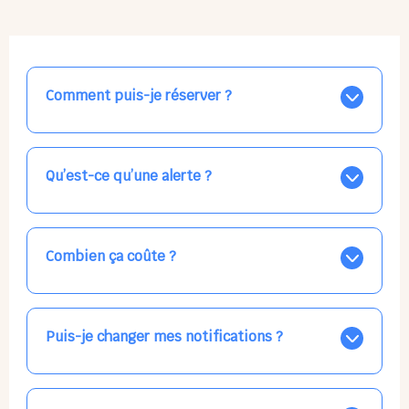
Comment puis-je réserver ?
Nos places libres au quotidien sont affichées jour par
jour dans le calendrier ci-dessus, EN BLEU. Tapez sur
celle qui vous intéresse, choisissez vos horaires, et la
Qu’est-ce qu’une alerte ?
confirmation est immédiate ! Vos accueils
apparaissent EN VERT (avec une étoile).
Vous avez besoin d'une solution d'accueil pour une
date précise, ou pour un jour régulier dans la semaine,
mais les places disponibles EN BLEU ne correspondent
Combien ça coûte ?
pas ? Créez une alerte ponctuelle ou récurrente, ainsi
vous recevrez l'information dès que la place se libère.
Votre accueil est normalement facturé par la direction
Choisissez minutieusement vos horaires.
de la crèche, en fin de mois, selon votre taux horaire
habituel. N'hésitez pas à confirmer directement avec
Puis-je changer mes notifications ?
l'équipe lors de la prochaine visite !
Dans votre profil (bouton bleu en haut à droite), vous
pouvez choisir de recevoir les alertes et confirmations