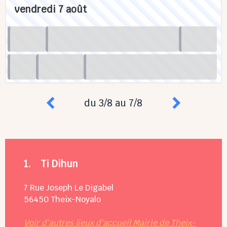
vendredi 7 août
du 3/8 au 7/8
1.
Ti Dihun
7 Rue Joseph Le Digabel
56450
Theix-Noyalo
Voir d'autres lieux d'accueil Mairie de Theix-