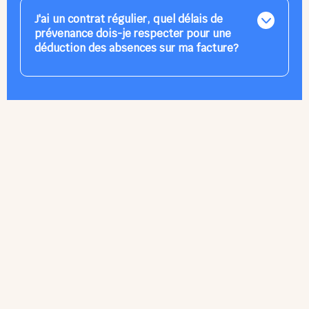
prévue de votre enfant et annuler sa présence sur
Babily.
J'ai un contrat régulier, quel délais de
prévenance dois-je respecter pour une
déduction des absences sur ma facture?
Dans le cadre d'un contrat une absence est
déductible si elle est signalée:
-> au moins 3 jours à l'avance (hors week-end et férié)
pour 1 jours d'absence.
-> au moins 1 mois à l’avance pour 2 à 10 jours
d’absences.
-> au moins 2 mois à l’avance pour + de 10 jours
d’absences.