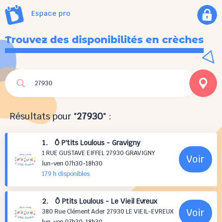
Espace pro
Trouvez des disponibilités en crèches
Résultats pour "
27930
" :
1. Ô P'tits Loulous - Gravigny
1 RUE GUSTAVE EIFFEL 27930 GRAVIGNY
Voir
lun-ven 07h30-18h30
179 h
disponibles
2. Ô Ptits Loulous - Le Vieil Evreux
Voir
380 Rue Clément Ader 27930 LE VIEIL-EVREUX