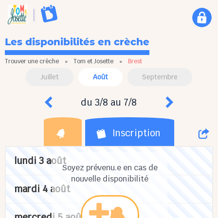
Les disponibilités en crèche
Trouver une crèche
»
Tom et Josette
»
Brest
Juillet
Août
Septembre
du 3/8 au 7/8
Inscription
lundi 3 août
Soyez prévenu.e en cas de
nouvelle disponibilité
mardi 4 août
mercredi 5 août