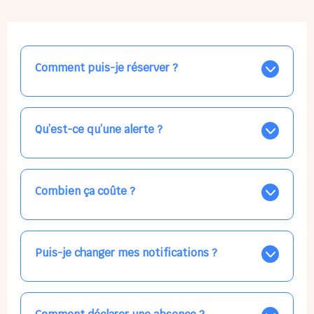
Comment puis-je réserver ?
Nos places libres au quotidien sont affichées jour par
jour dans le calendrier ci-dessus, EN BLEU. Tapez sur
celle qui vous intéresse, choisissez vos horaires, et la
Qu’est-ce qu’une alerte ?
confirmation est immédiate ! Vos accueils
apparaissent EN VERT (avec une étoile).
Vous avez besoin d'une solution d'accueil pour une
date précise, ou pour un jour régulier dans la semaine,
mais les places disponibles EN BLEU ne correspondent
Combien ça coûte ?
pas ? Créez une alerte ponctuelle ou récurrente, ainsi
vous recevrez l'information dès que la place se libère.
Votre accueil est normalement facturé par la direction
Choisissez minutieusement vos horaires.
de la crèche, en fin de mois, selon votre taux horaire
habituel. N'hésitez pas à confirmer directement avec
Puis-je changer mes notifications ?
l'équipe lors de la prochaine visite !
Dans votre profil (bouton bleu en haut à droite), vous
pouvez choisir de recevoir les alertes et confirmations
par email, par SMS, par les deux canaux en même