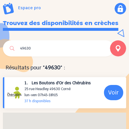
Espace pro
Trouvez des disponibilités en crèches
Résultats pour "
49630
" :
1. Les Boutons d'Or des Chérubins
25 rue Headley 49630 Corné
Voir
lun-ven 07h45-18h15
37 h
disponibles