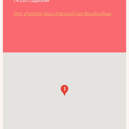
74350
Copponex
Voir d'autres lieux d'accueil Les Roudoudous
1