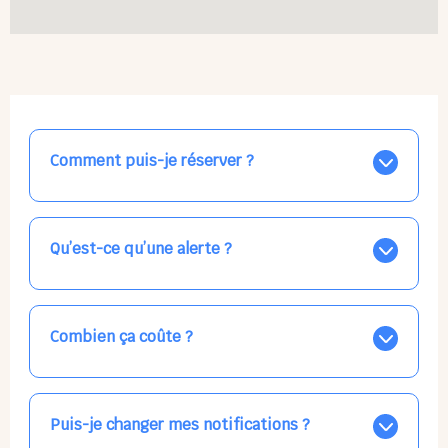
Comment puis-je réserver ?
Nos places libres au quotidien sont affichées jour par
jour dans le calendrier ci-dessus, EN BLEU. Tapez sur
celle qui vous intéresse, choisissez vos horaires, et la
Qu’est-ce qu’une alerte ?
confirmation est immédiate ! Vos accueils
apparaissent EN VERT (avec une étoile).
Vous avez besoin d'une solution d'accueil pour une
date précise, ou pour un jour régulier dans la semaine,
mais les places disponibles EN BLEU ne correspondent
Combien ça coûte ?
pas ? Créez une alerte ponctuelle ou récurrente, ainsi
vous recevrez l'information dès que la place se libère.
Votre accueil est normalement facturé par la direction
Choisissez minutieusement vos horaires.
de la crèche, en fin de mois, selon votre taux horaire
habituel. N'hésitez pas à confirmer directement avec
Puis-je changer mes notifications ?
l'équipe lors de la prochaine visite !