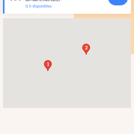
lun-ven 07h45-18h15
11 h
disponibles
2
1