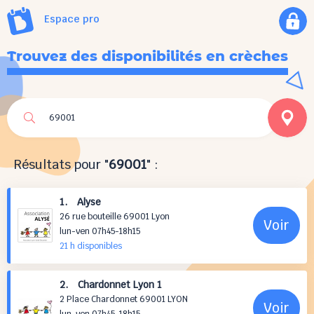
Espace pro
Trouvez des disponibilités en crèches
Résultats pour "
69001
" :
1. Alyse
26 rue bouteille 69001 Lyon
Voir
lun-ven 07h45-18h15
21 h
disponibles
2. Chardonnet Lyon 1
2 Place Chardonnet 69001 LYON
Voir