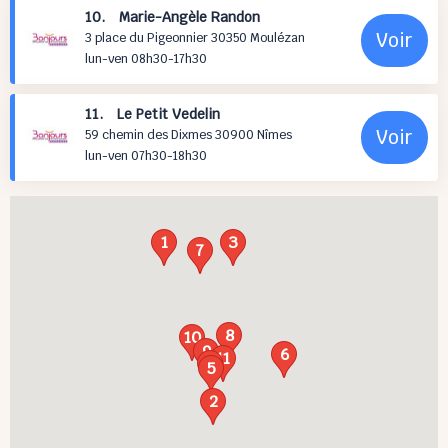
10. Marie-Angèle Randon
Voir
3 place du Pigeonnier 30350 Moulézan
lun-ven 08h30-17h30
11. Le Petit Vedelin
Voir
59 chemin des Dixmes 30900 Nîmes
lun-ven 07h30-18h30
1
3
7
8
10
9
6
11
4
5
2