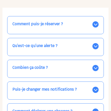
Comment puis-je réserver ?
Nos places libres au quotidien sont affichées jour par
jour dans le calendrier ci-dessus, EN BLEU. Tapez sur
celle qui vous intéresse, choisissez vos horaires, et la
Qu’est-ce qu’une alerte ?
confirmation est immédiate ! Vos accueils
apparaissent EN VERT (avec une étoile).
Vous avez besoin d'une solution d'accueil pour une
date précise, ou pour un jour régulier dans la semaine,
mais les places disponibles EN BLEU ne correspondent
Combien ça coûte ?
pas ? Créez une alerte ponctuelle ou récurrente, ainsi
vous recevrez l'information dès que la place se libère.
Votre accueil est normalement facturé par la direction
Choisissez minutieusement vos horaires.
de la crèche, en fin de mois, selon votre taux horaire
habituel. N'hésitez pas à confirmer directement avec
Puis-je changer mes notifications ?
l'équipe lors de la prochaine visite !
Dans votre profil (bouton bleu en haut à droite), vous
pouvez choisir de recevoir les alertes et confirmations
par email, par SMS, par les deux canaux en même