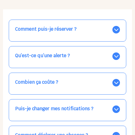
Comment puis-je réserver ?
Nos places libres au quotidien sont affichées jour par
jour dans le calendrier ci-dessus, EN BLEU. Tapez sur
celle qui vous intéresse, choisissez vos horaires, et la
Qu’est-ce qu’une alerte ?
confirmation est immédiate ! Vos accueils
apparaissent EN VERT (avec une étoile).
Vous avez besoin d'une solution d'accueil pour une
date précise, ou pour un jour régulier dans la semaine,
mais les places disponibles EN BLEU ne correspondent
Combien ça coûte ?
pas ? Créez une alerte ponctuelle ou récurrente, ainsi
vous recevrez l'information dès que la place se libère.
Votre accueil est normalement facturé par la direction
Choisissez minutieusement vos horaires.
de la crèche, en fin de mois, selon votre taux horaire
habituel. N'hésitez pas à confirmer directement avec
Puis-je changer mes notifications ?
l'équipe lors de la prochaine visite !
Dans votre profil (bouton bleu en haut à droite), vous
pouvez choisir de recevoir les alertes et confirmations
par email, par SMS, par les deux canaux en même