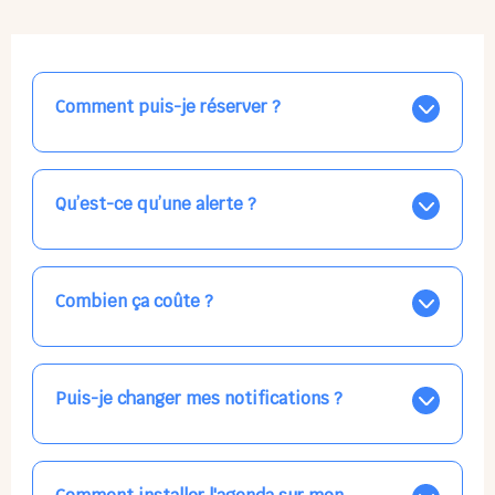
Comment puis-je réserver ?
Nos places libres au quotidien sont affichées jour par
jour dans le calendrier ci-dessus, EN BLEU. Tapez sur
celle qui vous intéresse, choisissez vos horaires, et la
Qu’est-ce qu’une alerte ?
confirmation est immédiate ! Vos accueils
apparaissent EN VERT (avec une étoile).
Vous avez besoin d'une solution d'accueil pour une
date précise, ou pour un jour régulier dans la semaine,
mais les places disponibles EN BLEU ne correspondent
Combien ça coûte ?
pas ? Créez une alerte ponctuelle ou récurrente, ainsi
vous recevrez l'information dès que la place se libère.
Votre accueil est normalement facturé par la direction
Choisissez minutieusement vos horaires.
de la crèche, en fin de mois, selon votre taux horaire
habituel. N'hésitez pas à confirmer directement avec
Puis-je changer mes notifications ?
l'équipe lors de la prochaine visite !
Dans votre profil (bouton bleu en haut à droite), vous
pouvez choisir de recevoir les alertes et confirmations
par email, par SMS, par les deux canaux en même