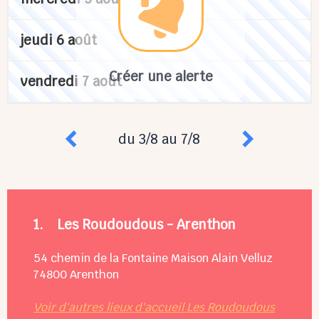
jeudi 6 août
Créer une alerte
vendredi 7 août
du 3/8 au 7/8
1.
Les Roudoudous - Arenthon
54 chemin de la Fontaine Maison Alain Velluz
74800
Arenthon
Voir d'autres lieux d'accueil Les Roudoudous