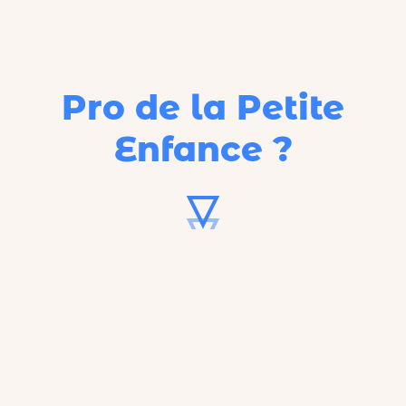
Pro de la Petite
Enfance ?
62%
C'est le taux d'occupation
réel
des
crèches françaises.