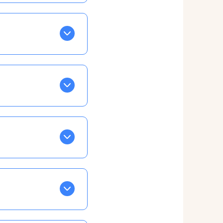
BLEU. Tapez sur celle
ls apparaissent EN VERT
ans la semaine, mais
ente, ainsi vous
otre taux horaire
 et confirmations par
t, ce qui ne vous
vu à cet effet