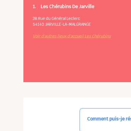
1.
Les Chérubins De Jarville
38 Rue du Général Leclerc
54140
JARVILLE-LA-MALGRANGE
Voir d'autres lieux d'accueil Les Chérubins
Comment puis-je rés