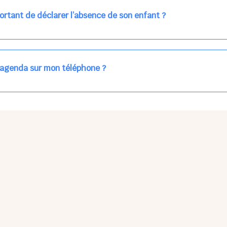
ns la journée concernée, ou sur votre accueil régulier (en vert dans 
ortant de déclarer l’absence de son enfant ?
des enfants à accueillir, et ajuster les plannings au mieux.
age car les repas sont commandés à l’avance.
'agenda sur mon téléphone ?
pas sur l'App Store ni Google Play car il s'agit d'une Web App, accessi
ses à jour manuelles ni obsolescence.
he Partager > Sur l'écran d'accueil.
Petits Points Options > Installer l'application.