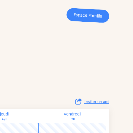
Espace Famille
Inviter un ami
jeudi
vendredi
6/8
7/8