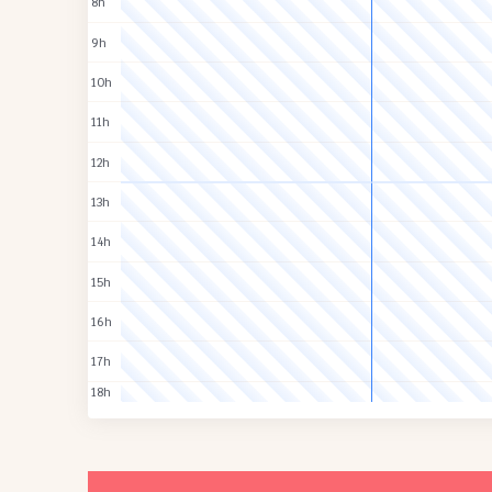
8h
9h
10h
11h
12h
13h
14h
15h
16h
17h
18h