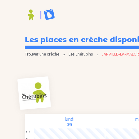
Les places en crèche dispon
Trouver une crèche
»
Les Chérubins
»
JARVILLE-LA-MALG
lundi
m
3/8
7h