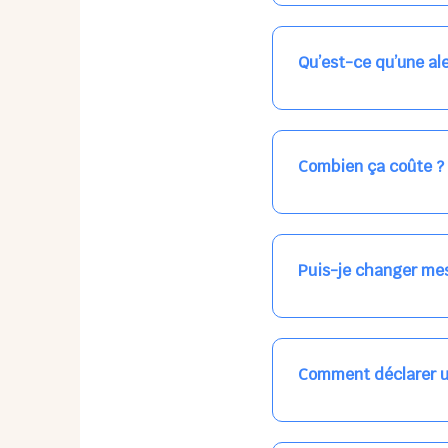
Nos places libres au qu
qui vous intéresse, ch
(avec une étoile).
Qu’est-ce qu’une ale
Vous avez besoin d'une
les places disponibles
recevrez l'information
Combien ça coûte ?
Votre accueil est norma
habituel. N'hésitez pas
Puis-je changer mes
Dans votre profil (bout
email, par SMS, par le
empêchera pas d’accéd
Comment déclarer u
Signalez une absence à
ou