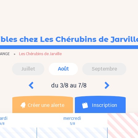
ibles
chez Les Chérubins de Jarvill
RANGE
»
Les Chérubins de Jarville
Juillet
Août
Septembre
du 3/8 au 7/8
Créer une alerte
Inscription
ardi
mercredi
4/8
5/8