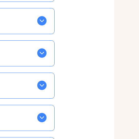
BLEU. Tapez sur celle
ls apparaissent EN VERT
ans la semaine, mais
ente, ainsi vous
otre taux horaire
 et confirmations par
t, ce qui ne vous
vu à cet effet