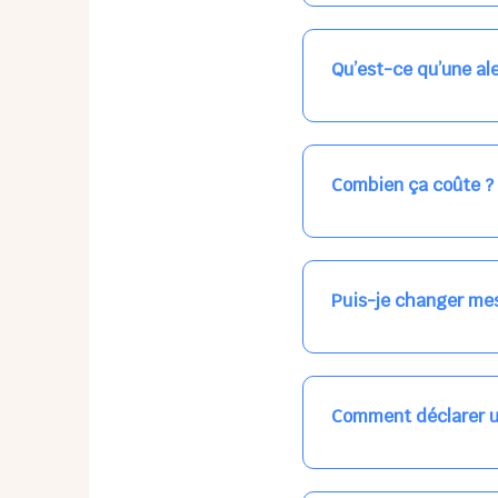
Nos places libres au qu
qui vous intéresse, ch
(avec une étoile).
Qu’est-ce qu’une ale
Vous avez besoin d'une
les places disponibles
recevrez l'information
Combien ça coûte ?
Votre accueil est norma
habituel. N'hésitez pas
Puis-je changer mes
Dans votre profil (bout
email, par SMS, par le
empêchera pas d’accéd
Comment déclarer u
Signalez une absence à
ou