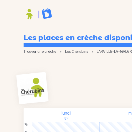
Les places en crèche dispon
Trouver une crèche
»
Les Chérubins
»
JARVILLE-LA-MALG
lundi
m
3/8
7h