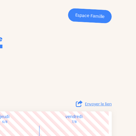
Espace Famille
e
Envoyer le lien
jeudi
vendredi
6/8
7/8