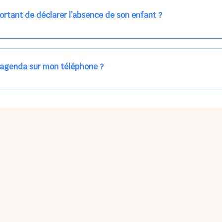
ns la journée concernée, ou sur votre accueil régulier (en vert dans 
ortant de déclarer l’absence de son enfant ?
des enfants à accueillir, et ajuster les plannings au mieux.
age car les repas sont commandés à l’avance.
'agenda sur mon téléphone ?
pas sur l'App Store ni Google Play car il s'agit d'une Web App, accessi
ses à jour manuelles ni obsolescence.
he Partager > Sur l'écran d'accueil.
Petits Points Options > Installer l'application.