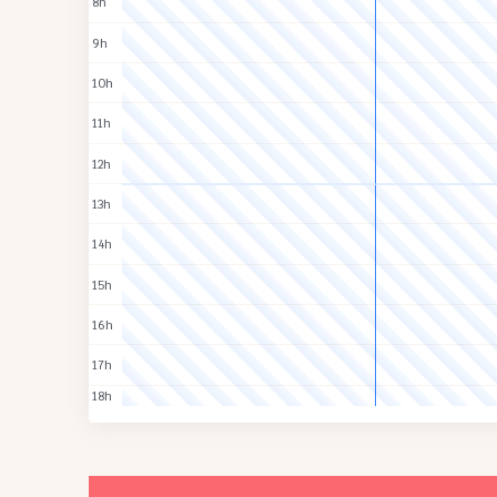
8h
9h
10h
11h
12h
13h
14h
15h
16h
17h
18h