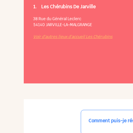
1.
Les Chérubins De Jarville
38 Rue du Général Leclerc
54140
JARVILLE-LA-MALGRANGE
Voir d'autres lieux d'accueil Les Chérubins
Comment puis-je rés